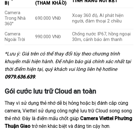
TÍNH NĂNG NỔI BẬT
BỊ
(THAM KHẢO)
Camera
Xoay 360 độ, AI phát hiện
Trong Nhà
690.000 VNĐ
người, đàm thoại 2 chiều
360°
Camera
Chống nước IP67, hồng ngoại
990.000 VNĐ
Ngoài Trời
30m, cảnh báo âm thanh
*Lưu ý: Giá trên có thể thay đổi tùy theo chương trình
khuyến mãi hiện hành. Để nhận báo giá chính xác nhất tại
thời điểm hiện tại, quý khách vui lòng liên hệ hotline
0979.636.639
.
Gói cước lưu trữ Cloud an toàn
Thay vì sử dụng thẻ nhớ dễ bị hỏng hoặc bị đánh cắp cùng
camera, Viettel sử dụng công nghệ lưu trữ Cloud song song
thẻ nhớ. Đây là điểm mấu chốt giúp
Camera Viettel Phường
Thuận Giao
trở nên khác biệt và đáng tin cậy hơn.