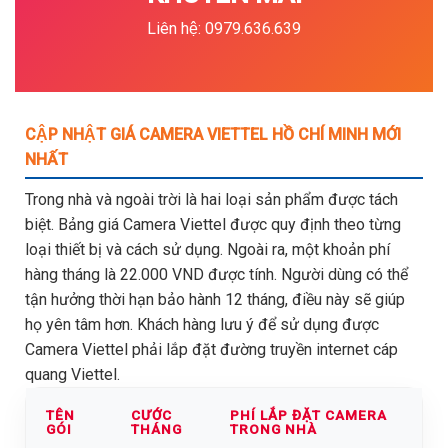
Liên hệ: 0979.636.639
CẬP NHẬT GIÁ CAMERA VIETTEL HỒ CHÍ MINH MỚI
NHẤT
Trong nhà và ngoài trời là hai loại sản phẩm được tách
biệt. Bảng giá Camera Viettel được quy định theo từng
loại thiết bị và cách sử dụng. Ngoài ra, một khoản phí
hàng tháng là 22.000 VND được tính. Người dùng có thể
tận hưởng thời hạn bảo hành 12 tháng, điều này sẽ giúp
họ yên tâm hơn. Khách hàng lưu ý để sử dụng được
Camera Viettel phải lắp đặt đường truyền internet cáp
quang Viettel.
TÊN
CƯỚC
PHÍ LẮP ĐẶT CAMERA
GÓI
THÁNG
TRONG NHÀ