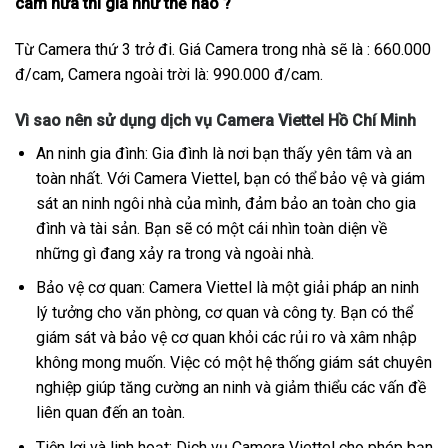
cam nữa thì giá như thế nào ?
Từ Camera thứ 3 trở đi. Giá Camera trong nhà sẽ là : 660.000
đ/cam, Camera ngoài trời là: 990.000 đ/cam.
Vì sao nên sử dụng dịch vụ Camera Viettel Hồ Chí Minh
An ninh gia đình: Gia đình là nơi bạn thấy yên tâm và an
toàn nhất. Với Camera Viettel, bạn có thể bảo vệ và giám
sát an ninh ngôi nhà của mình, đảm bảo an toàn cho gia
đình và tài sản. Bạn sẽ có một cái nhìn toàn diện về
những gì đang xảy ra trong và ngoài nhà.
Bảo vệ cơ quan: Camera Viettel là một giải pháp an ninh
lý tưởng cho văn phòng, cơ quan và công ty. Bạn có thể
giám sát và bảo vệ cơ quan khỏi các rủi ro và xâm nhập
không mong muốn. Việc có một hệ thống giám sát chuyên
nghiệp giúp tăng cường an ninh và giảm thiểu các vấn đề
liên quan đến an toàn.
Tiện lợi và linh hoạt: Dịch vụ Camera Viettel cho phép bạn