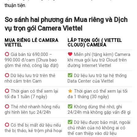
thuận tiện.
So sánh hai phương án Mua riêng và Dịch
vụ trọn gói Camera Viettel
MUA RIÊNG LẺ CAMERA
LẮP TRỌN GÓI ( VIETTEL
VIETTEL
CLOUD) CAMERA
Giá bán từ 690.000 –
Miễn phí (tặng kèm) Camera
990.000 đ/cam (Chưa bao
khi mua gói lưu trữ Cloud trên
gồm thẻ nhớ, công lắp đặt)
đường Internet Viettel
Dữ liệu lưu trữ trên thẻ
Dữ liệu lưu trữ tại hệ thống
nhớ cắm trên Cam
Data Center của Viettel
Thời gian có thể xem lại
Thời gian có thể xem lại tối
tối đa 1 tuần (7 ngày)
đa 1 tháng (30 ngày)
Thẻ nhớ nhanh hỏng nếu
Không dùng thẻ nhớ, ghi
ghi hình liên tục 24/24h
24/24h mà không gặp vấn đề gì
Dữ liệu được bảo mật, ngoài
Có thể bị mất dữ liệu nếu
chủ nhân của nó không ai có
thẻ bị tháo, kẻ trộm phá hoại
thể can thiệp vào dữ liệu