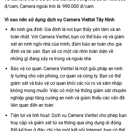
đ/cam, Camera ngoài trời là: 990.000 đ/cam.
Vì sao nên sử dụng dịch vụ Camera Viettel Tây Ninh
An ninh gia đình: Gia đình là nơi bạn thấy yên tâm và an
toàn nhất. Với Camera Viettel, bạn có thể bảo vệ và giám
sát an ninh ngôi nhà của mình, đảm bảo an toàn cho gia
đình và tài sản. Bạn sẽ có một cái nhìn toàn diện về
những gì đang xảy ra trong và ngoài nhà.
Bảo vệ cơ quan: Camera Viettel là một giải pháp an ninh
lý tưởng cho văn phòng, cơ quan và công ty. Bạn có thể
giám sát và bảo vệ cơ quan khỏi các rủi ro và xâm nhập
không mong muốn. Việc có một hệ thống giám sát chuyên
nghiệp giúp tăng cường an ninh và giảm thiểu các vấn đề
liên quan đến an toàn.
Tiện lợi và linh hoạt: Dịch vụ Camera Viettel cho phép bạn
truy cập và giám sát từ xa thông qua ứng dụng di động.
Bất kể bạn ở đâu, chỉ cần một kết nối Internet, bạn có thể