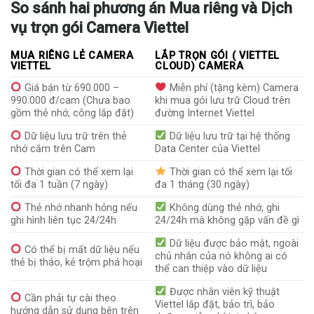
So sánh hai phương án Mua riêng và Dịch
vụ trọn gói Camera Viettel
MUA RIÊNG LẺ CAMERA
LẮP TRỌN GÓI ( VIETTEL
VIETTEL
CLOUD) CAMERA
Giá bán từ 690.000 –
Miễn phí (tặng kèm) Camera
990.000 đ/cam (Chưa bao
khi mua gói lưu trữ Cloud trên
gồm thẻ nhớ, công lắp đặt)
đường Internet Viettel
Dữ liệu lưu trữ trên thẻ
Dữ liệu lưu trữ tại hệ thống
nhớ cắm trên Cam
Data Center của Viettel
Thời gian có thể xem lại
Thời gian có thể xem lại tối
tối đa 1 tuần (7 ngày)
đa 1 tháng (30 ngày)
Thẻ nhớ nhanh hỏng nếu
Không dùng thẻ nhớ, ghi
ghi hình liên tục 24/24h
24/24h mà không gặp vấn đề gì
Dữ liệu được bảo mật, ngoài
Có thể bị mất dữ liệu nếu
chủ nhân của nó không ai có
thẻ bị tháo, kẻ trộm phá hoại
thể can thiệp vào dữ liệu
Được nhân viên kỹ thuật
Cần phải tự cài theo
Viettel lắp đặt, bảo trì, bảo
hướng dẫn sử dụng bên trên