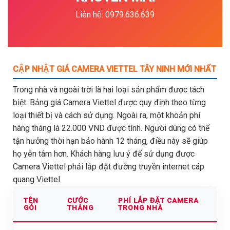
Liên hệ: 0979.636.639
CẬP NHẬT GIÁ CAMERA VIETTEL TÂY NINH MỚI NHẤT
Trong nhà và ngoài trời là hai loại sản phẩm được tách
biệt. Bảng giá Camera Viettel được quy định theo từng
loại thiết bị và cách sử dụng. Ngoài ra, một khoản phí
hàng tháng là 22.000 VND được tính. Người dùng có thể
tận hưởng thời hạn bảo hành 12 tháng, điều này sẽ giúp
họ yên tâm hơn. Khách hàng lưu ý để sử dụng được
Camera Viettel phải lắp đặt đường truyền internet cáp
quang Viettel.
TÊN
CƯỚC
PHÍ LẮP ĐẶT CAMERA
GÓI
THÁNG
TRONG NHÀ