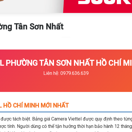
ng Tân Sơn Nhất
 PHƯỜNG TÂN SƠN NHẤT HỒ CHÍ MI
Liên hệ: 0979.636.639
L HỒ CHÍ MINH MỚI NHẤT
m được tách biệt. Bảng giá Camera Viettel được quy định theo từng 
c tính. Người dùng có thể tận hưởng thời hạn bảo hành 12 tháng,