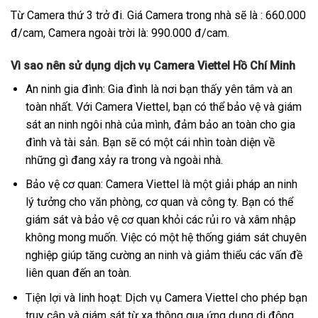
Từ Camera thứ 3 trở đi. Giá Camera trong nhà sẽ là : 660.000
đ/cam, Camera ngoài trời là: 990.000 đ/cam.
Vì sao nên sử dụng dịch vụ Camera Viettel Hồ Chí Minh
An ninh gia đình: Gia đình là nơi bạn thấy yên tâm và an
toàn nhất. Với Camera Viettel, bạn có thể bảo vệ và giám
sát an ninh ngôi nhà của mình, đảm bảo an toàn cho gia
đình và tài sản. Bạn sẽ có một cái nhìn toàn diện về
những gì đang xảy ra trong và ngoài nhà.
Bảo vệ cơ quan: Camera Viettel là một giải pháp an ninh
lý tưởng cho văn phòng, cơ quan và công ty. Bạn có thể
giám sát và bảo vệ cơ quan khỏi các rủi ro và xâm nhập
không mong muốn. Việc có một hệ thống giám sát chuyên
nghiệp giúp tăng cường an ninh và giảm thiểu các vấn đề
liên quan đến an toàn.
Tiện lợi và linh hoạt: Dịch vụ Camera Viettel cho phép bạn
truy cập và giám sát từ xa thông qua ứng dụng di động.