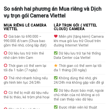
So sánh hai phương án Mua riêng và Dịch
vụ trọn gói Camera Viettel
MUA RIÊNG LẺ CAMERA
LẮP TRỌN GÓI ( VIETTEL
VIETTEL
CLOUD) CAMERA
Giá bán từ 690.000 –
Miễn phí (tặng kèm) Camera
990.000 đ/cam (Chưa bao
khi mua gói lưu trữ Cloud trên
gồm thẻ nhớ, công lắp đặt)
đường Internet Viettel
Dữ liệu lưu trữ trên thẻ
Dữ liệu lưu trữ tại hệ thống
nhớ cắm trên Cam
Data Center của Viettel
Thời gian có thể xem lại
Thời gian có thể xem lại tối
tối đa 1 tuần (7 ngày)
đa 1 tháng (30 ngày)
Thẻ nhớ nhanh hỏng nếu
Không dùng thẻ nhớ, ghi
ghi hình liên tục 24/24h
24/24h mà không gặp vấn đề gì
Dữ liệu được bảo mật, ngoài
Có thể bị mất dữ liệu nếu
chủ nhân của nó không ai có
thẻ bị tháo, kẻ trộm phá hoại
thể can thiệp vào dữ liệu
Được nhân viên kỹ thuật