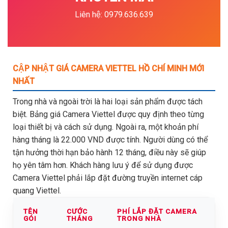
Liên hệ: 0979.636.639
CẬP NHẬT GIÁ CAMERA VIETTEL HỒ CHÍ MINH MỚI
NHẤT
Trong nhà và ngoài trời là hai loại sản phẩm được tách
biệt. Bảng giá Camera Viettel được quy định theo từng
loại thiết bị và cách sử dụng. Ngoài ra, một khoản phí
hàng tháng là 22.000 VND được tính. Người dùng có thể
tận hưởng thời hạn bảo hành 12 tháng, điều này sẽ giúp
họ yên tâm hơn. Khách hàng lưu ý để sử dụng được
Camera Viettel phải lắp đặt đường truyền internet cáp
quang Viettel.
TÊN
CƯỚC
PHÍ LẮP ĐẶT CAMERA
GÓI
THÁNG
TRONG NHÀ