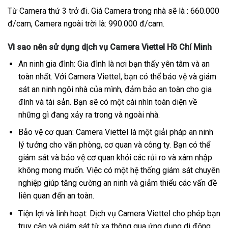
Từ Camera thứ 3 trở đi. Giá Camera trong nhà sẽ là : 660.000
đ/cam, Camera ngoài trời là: 990.000 đ/cam.
Vì sao nên sử dụng dịch vụ Camera Viettel Hồ Chí Minh
An ninh gia đình: Gia đình là nơi bạn thấy yên tâm và an
toàn nhất. Với Camera Viettel, bạn có thể bảo vệ và giám
sát an ninh ngôi nhà của mình, đảm bảo an toàn cho gia
đình và tài sản. Bạn sẽ có một cái nhìn toàn diện về
những gì đang xảy ra trong và ngoài nhà.
Bảo vệ cơ quan: Camera Viettel là một giải pháp an ninh
lý tưởng cho văn phòng, cơ quan và công ty. Bạn có thể
giám sát và bảo vệ cơ quan khỏi các rủi ro và xâm nhập
không mong muốn. Việc có một hệ thống giám sát chuyên
nghiệp giúp tăng cường an ninh và giảm thiểu các vấn đề
liên quan đến an toàn.
Tiện lợi và linh hoạt: Dịch vụ Camera Viettel cho phép bạn
truy cập và giám sát từ xa thông qua ứng dụng di động.