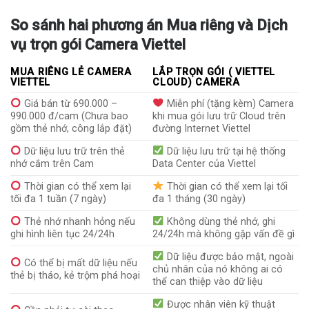
So sánh hai phương án Mua riêng và Dịch
vụ trọn gói Camera Viettel
MUA RIÊNG LẺ CAMERA
LẮP TRỌN GÓI ( VIETTEL
VIETTEL
CLOUD) CAMERA
Giá bán từ 690.000 –
Miễn phí (tặng kèm) Camera
990.000 đ/cam (Chưa bao
khi mua gói lưu trữ Cloud trên
gồm thẻ nhớ, công lắp đặt)
đường Internet Viettel
Dữ liệu lưu trữ trên thẻ
Dữ liệu lưu trữ tại hệ thống
nhớ cắm trên Cam
Data Center của Viettel
Thời gian có thể xem lại
Thời gian có thể xem lại tối
tối đa 1 tuần (7 ngày)
đa 1 tháng (30 ngày)
Thẻ nhớ nhanh hỏng nếu
Không dùng thẻ nhớ, ghi
ghi hình liên tục 24/24h
24/24h mà không gặp vấn đề gì
Dữ liệu được bảo mật, ngoài
Có thể bị mất dữ liệu nếu
chủ nhân của nó không ai có
thẻ bị tháo, kẻ trộm phá hoại
thể can thiệp vào dữ liệu
Được nhân viên kỹ thuật