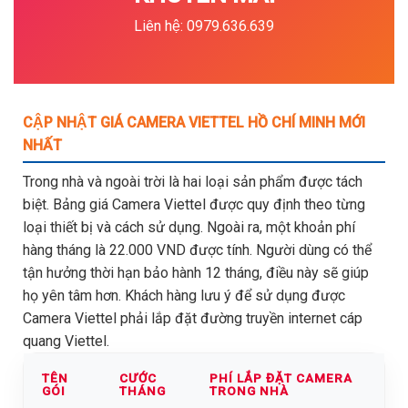
Liên hệ: 0979.636.639
CẬP NHẬT GIÁ CAMERA VIETTEL HỒ CHÍ MINH MỚI
NHẤT
Trong nhà và ngoài trời là hai loại sản phẩm được tách
biệt. Bảng giá Camera Viettel được quy định theo từng
loại thiết bị và cách sử dụng. Ngoài ra, một khoản phí
hàng tháng là 22.000 VND được tính. Người dùng có thể
tận hưởng thời hạn bảo hành 12 tháng, điều này sẽ giúp
họ yên tâm hơn. Khách hàng lưu ý để sử dụng được
Camera Viettel phải lắp đặt đường truyền internet cáp
quang Viettel.
TÊN
CƯỚC
PHÍ LẮP ĐẶT CAMERA
GÓI
THÁNG
TRONG NHÀ