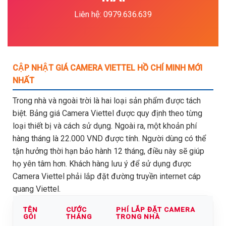
Liên hệ: 0979.636.639
CẬP NHẬT GIÁ CAMERA VIETTEL HỒ CHÍ MINH MỚI
NHẤT
Trong nhà và ngoài trời là hai loại sản phẩm được tách
biệt. Bảng giá Camera Viettel được quy định theo từng
loại thiết bị và cách sử dụng. Ngoài ra, một khoản phí
hàng tháng là 22.000 VND được tính. Người dùng có thể
tận hưởng thời hạn bảo hành 12 tháng, điều này sẽ giúp
họ yên tâm hơn. Khách hàng lưu ý để sử dụng được
Camera Viettel phải lắp đặt đường truyền internet cáp
quang Viettel.
TÊN
CƯỚC
PHÍ LẮP ĐẶT CAMERA
GÓI
THÁNG
TRONG NHÀ