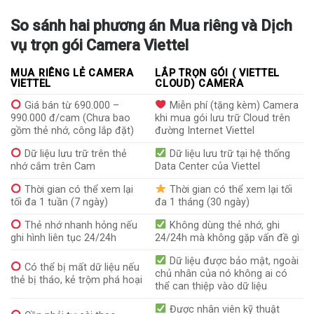
So sánh hai phương án Mua riêng và Dịch
vụ trọn gói Camera Viettel
MUA RIÊNG LẺ CAMERA
LẮP TRỌN GÓI ( VIETTEL
VIETTEL
CLOUD) CAMERA
Giá bán từ 690.000 –
Miễn phí (tặng kèm) Camera
990.000 đ/cam (Chưa bao
khi mua gói lưu trữ Cloud trên
gồm thẻ nhớ, công lắp đặt)
đường Internet Viettel
Dữ liệu lưu trữ trên thẻ
Dữ liệu lưu trữ tại hệ thống
nhớ cắm trên Cam
Data Center của Viettel
Thời gian có thể xem lại
Thời gian có thể xem lại tối
tối đa 1 tuần (7 ngày)
đa 1 tháng (30 ngày)
Thẻ nhớ nhanh hỏng nếu
Không dùng thẻ nhớ, ghi
ghi hình liên tục 24/24h
24/24h mà không gặp vấn đề gì
Dữ liệu được bảo mật, ngoài
Có thể bị mất dữ liệu nếu
chủ nhân của nó không ai có
thẻ bị tháo, kẻ trộm phá hoại
thể can thiệp vào dữ liệu
Được nhân viên kỹ thuật