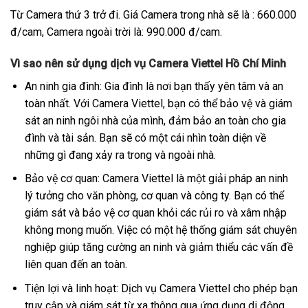
Từ Camera thứ 3 trở đi. Giá Camera trong nhà sẽ là : 660.000
đ/cam, Camera ngoài trời là: 990.000 đ/cam.
Vì sao nên sử dụng dịch vụ Camera Viettel Hồ Chí Minh
An ninh gia đình: Gia đình là nơi bạn thấy yên tâm và an
toàn nhất. Với Camera Viettel, bạn có thể bảo vệ và giám
sát an ninh ngôi nhà của mình, đảm bảo an toàn cho gia
đình và tài sản. Bạn sẽ có một cái nhìn toàn diện về
những gì đang xảy ra trong và ngoài nhà.
Bảo vệ cơ quan: Camera Viettel là một giải pháp an ninh
lý tưởng cho văn phòng, cơ quan và công ty. Bạn có thể
giám sát và bảo vệ cơ quan khỏi các rủi ro và xâm nhập
không mong muốn. Việc có một hệ thống giám sát chuyên
nghiệp giúp tăng cường an ninh và giảm thiểu các vấn đề
liên quan đến an toàn.
Tiện lợi và linh hoạt: Dịch vụ Camera Viettel cho phép bạn
truy cập và giám sát từ xa thông qua ứng dụng di động.