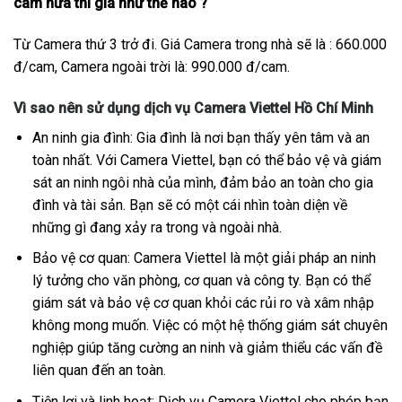
cam nữa thì giá như thế nào ?
Từ Camera thứ 3 trở đi. Giá Camera trong nhà sẽ là : 660.000
đ/cam, Camera ngoài trời là: 990.000 đ/cam.
Vì sao nên sử dụng dịch vụ Camera Viettel Hồ Chí Minh
An ninh gia đình: Gia đình là nơi bạn thấy yên tâm và an
toàn nhất. Với Camera Viettel, bạn có thể bảo vệ và giám
sát an ninh ngôi nhà của mình, đảm bảo an toàn cho gia
đình và tài sản. Bạn sẽ có một cái nhìn toàn diện về
những gì đang xảy ra trong và ngoài nhà.
Bảo vệ cơ quan: Camera Viettel là một giải pháp an ninh
lý tưởng cho văn phòng, cơ quan và công ty. Bạn có thể
giám sát và bảo vệ cơ quan khỏi các rủi ro và xâm nhập
không mong muốn. Việc có một hệ thống giám sát chuyên
nghiệp giúp tăng cường an ninh và giảm thiểu các vấn đề
liên quan đến an toàn.
Tiện lợi và linh hoạt: Dịch vụ Camera Viettel cho phép bạn