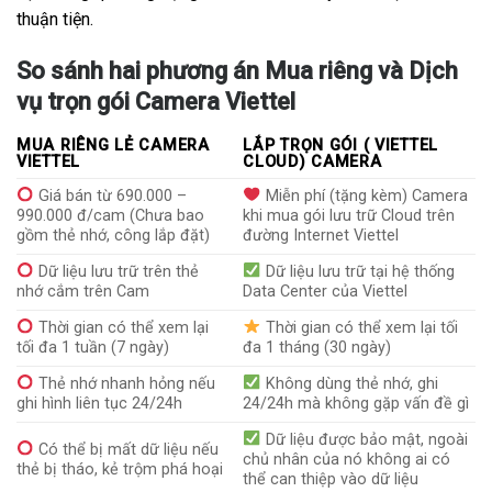
thuận tiện.
So sánh hai phương án Mua riêng và Dịch
vụ trọn gói Camera Viettel
MUA RIÊNG LẺ CAMERA
LẮP TRỌN GÓI ( VIETTEL
VIETTEL
CLOUD) CAMERA
Giá bán từ 690.000 –
Miễn phí (tặng kèm) Camera
990.000 đ/cam (Chưa bao
khi mua gói lưu trữ Cloud trên
gồm thẻ nhớ, công lắp đặt)
đường Internet Viettel
Dữ liệu lưu trữ trên thẻ
Dữ liệu lưu trữ tại hệ thống
nhớ cắm trên Cam
Data Center của Viettel
Thời gian có thể xem lại
Thời gian có thể xem lại tối
tối đa 1 tuần (7 ngày)
đa 1 tháng (30 ngày)
Thẻ nhớ nhanh hỏng nếu
Không dùng thẻ nhớ, ghi
ghi hình liên tục 24/24h
24/24h mà không gặp vấn đề gì
Dữ liệu được bảo mật, ngoài
Có thể bị mất dữ liệu nếu
chủ nhân của nó không ai có
thẻ bị tháo, kẻ trộm phá hoại
thể can thiệp vào dữ liệu