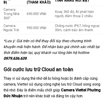
TÍNH NĂNG NỔI BẬT
BỊ
(THAM KHẢO)
Camera
Xoay 360 độ, AI phát hiện
Trong Nhà
690.000 VNĐ
người, đàm thoại 2 chiều
360°
Camera
Chống nước IP67, hồng ngoại
990.000 VNĐ
Ngoài Trời
30m, cảnh báo âm thanh
*Lưu ý: Giá trên có thể thay đổi tùy theo chương trình
khuyến mãi hiện hành. Để nhận báo giá chính xác nhất tại
thời điểm hiện tại, quý khách vui lòng liên hệ hotline
0979.636.639
.
Gói cước lưu trữ Cloud an toàn
Thay vì sử dụng thẻ nhớ dễ bị hỏng hoặc bị đánh cắp cùng
camera, Viettel sử dụng công nghệ lưu trữ Cloud song song
thẻ nhớ. Đây là điểm mấu chốt giúp
Camera Viettel Phường
Đức Nhuận
trở nên khác biệt và đáng tin cậy hơn.