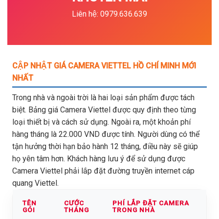
Liên hệ: 0979.636.639
CẬP NHẬT GIÁ CAMERA VIETTEL HỒ CHÍ MINH MỚI
NHẤT
Trong nhà và ngoài trời là hai loại sản phẩm được tách
biệt. Bảng giá Camera Viettel được quy định theo từng
loại thiết bị và cách sử dụng. Ngoài ra, một khoản phí
hàng tháng là 22.000 VND được tính. Người dùng có thể
tận hưởng thời hạn bảo hành 12 tháng, điều này sẽ giúp
họ yên tâm hơn. Khách hàng lưu ý để sử dụng được
Camera Viettel phải lắp đặt đường truyền internet cáp
quang Viettel.
TÊN
CƯỚC
PHÍ LẮP ĐẶT CAMERA
GÓI
THÁNG
TRONG NHÀ