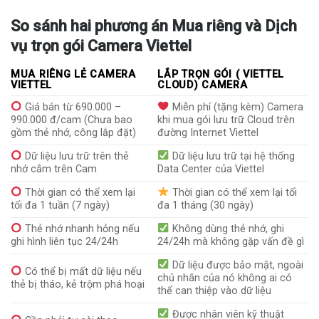
So sánh hai phương án Mua riêng và Dịch
vụ trọn gói Camera Viettel
MUA RIÊNG LẺ CAMERA
LẮP TRỌN GÓI ( VIETTEL
VIETTEL
CLOUD) CAMERA
Giá bán từ 690.000 –
Miễn phí (tặng kèm) Camera
990.000 đ/cam (Chưa bao
khi mua gói lưu trữ Cloud trên
gồm thẻ nhớ, công lắp đặt)
đường Internet Viettel
Dữ liệu lưu trữ trên thẻ
Dữ liệu lưu trữ tại hệ thống
nhớ cắm trên Cam
Data Center của Viettel
Thời gian có thể xem lại
Thời gian có thể xem lại tối
tối đa 1 tuần (7 ngày)
đa 1 tháng (30 ngày)
Thẻ nhớ nhanh hỏng nếu
Không dùng thẻ nhớ, ghi
ghi hình liên tục 24/24h
24/24h mà không gặp vấn đề gì
Dữ liệu được bảo mật, ngoài
Có thể bị mất dữ liệu nếu
chủ nhân của nó không ai có
thẻ bị tháo, kẻ trộm phá hoại
thể can thiệp vào dữ liệu
Được nhân viên kỹ thuật