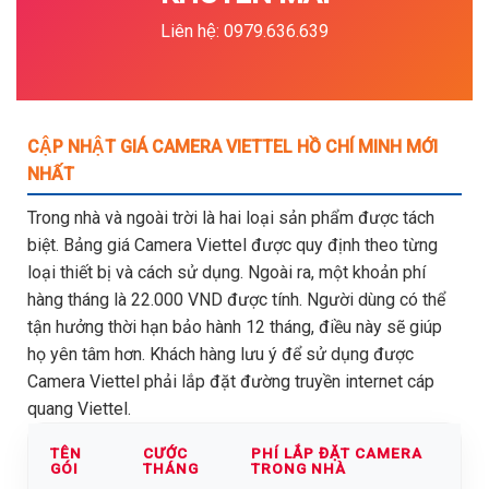
Liên hệ: 0979.636.639
CẬP NHẬT GIÁ CAMERA VIETTEL HỒ CHÍ MINH MỚI
NHẤT
Trong nhà và ngoài trời là hai loại sản phẩm được tách
biệt. Bảng giá Camera Viettel được quy định theo từng
loại thiết bị và cách sử dụng. Ngoài ra, một khoản phí
hàng tháng là 22.000 VND được tính. Người dùng có thể
tận hưởng thời hạn bảo hành 12 tháng, điều này sẽ giúp
họ yên tâm hơn. Khách hàng lưu ý để sử dụng được
Camera Viettel phải lắp đặt đường truyền internet cáp
quang Viettel.
TÊN
CƯỚC
PHÍ LẮP ĐẶT CAMERA
GÓI
THÁNG
TRONG NHÀ