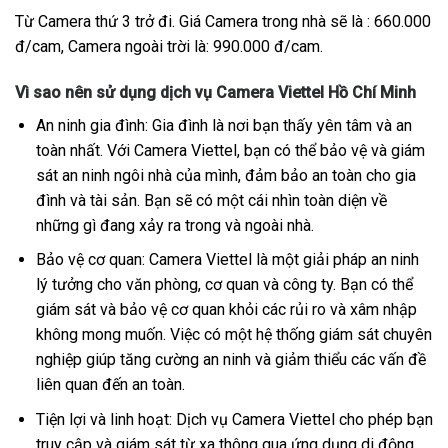
Từ Camera thứ 3 trở đi. Giá Camera trong nhà sẽ là : 660.000
đ/cam, Camera ngoài trời là: 990.000 đ/cam.
Vì sao nên sử dụng dịch vụ Camera Viettel Hồ Chí Minh
An ninh gia đình: Gia đình là nơi bạn thấy yên tâm và an
toàn nhất. Với Camera Viettel, bạn có thể bảo vệ và giám
sát an ninh ngôi nhà của mình, đảm bảo an toàn cho gia
đình và tài sản. Bạn sẽ có một cái nhìn toàn diện về
những gì đang xảy ra trong và ngoài nhà.
Bảo vệ cơ quan: Camera Viettel là một giải pháp an ninh
lý tưởng cho văn phòng, cơ quan và công ty. Bạn có thể
giám sát và bảo vệ cơ quan khỏi các rủi ro và xâm nhập
không mong muốn. Việc có một hệ thống giám sát chuyên
nghiệp giúp tăng cường an ninh và giảm thiểu các vấn đề
liên quan đến an toàn.
Tiện lợi và linh hoạt: Dịch vụ Camera Viettel cho phép bạn
truy cập và giám sát từ xa thông qua ứng dụng di động.