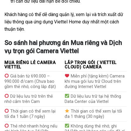
trí cần dữ liệu dài hạn để đối chiếu.
Khách hàng có thể dễ dàng quản lý, xem lại và trích xuất dữ
liệu thông qua ứng dụng Viettel Home duy nhất một cách
thuận tiện.
So sánh hai phương án Mua riêng và Dịch
vụ trọn gói Camera Viettel
MUA RIÊNG LẺ CAMERA
LẮP TRỌN GÓI ( VIETTEL
VIETTEL
CLOUD) CAMERA
Giá bán từ 690.000 –
Miễn phí (tặng kèm) Camera
990.000 đ/cam (Chưa bao
khi mua gói lưu trữ Cloud trên
gồm thẻ nhớ, công lắp đặt)
đường Internet Viettel
Dữ liệu lưu trữ trên thẻ
Dữ liệu lưu trữ tại hệ thống
nhớ cắm trên Cam
Data Center của Viettel
Thời gian có thể xem lại
Thời gian có thể xem lại tối
tối đa 1 tuần (7 ngày)
đa 1 tháng (30 ngày)
Thẻ nhớ nhanh hỏng nếu
Không dùng thẻ nhớ, ghi