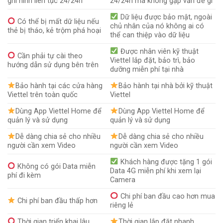
ghi hình liên tục 24/24h
24/24h mà không gặp vấn đề gì
Dữ liệu được bảo mật, ngoài
Có thể bị mất dữ liệu nếu
chủ nhân của nó không ai có
thẻ bị tháo, kẻ trộm phá hoại
thể can thiệp vào dữ liệu
Được nhân viên kỹ thuật
Cần phải tự cài theo
Viettel lắp đặt, bảo trì, bảo
hướng dẫn sử dụng bên trên
dưỡng miễn phí tại nhà
Bảo hành tại các cửa hàng
Bảo hành tại nhà bởi kỹ thuật
Viettel trên toàn quốc
Viettel
Dùng App Viettel Home để
Dùng App Viettel Home để
quản lý và sử dụng
quản lý và sử dụng
Dễ dàng chia sẻ cho nhiều
Dễ dàng chia sẻ cho nhiều
người cần xem Video
người cần xem Video
Khách hàng được tặng 1 gói
Không có gói Data miễn
Data 4G miễn phí khi xem lại
phí đi kèm
Camera
Chi phí ban đầu cao hơn mua
Chi phí ban đầu thấp hơn
riêng lẻ
Thời gian triển khai lâu,
Thời gian lắp đặt nhanh