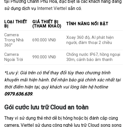
tại Phường Chánh Phú Hòa, đặc biệt là các khách hàng đang
sử dụng dịch vụ
Internet Viettel
sẵn có.
LOẠI THIẾT
GIÁ THIẾT BỊ
TÍNH NĂNG NỔI BẬT
BỊ
(THAM KHẢO)
Camera
Xoay 360 độ, AI phát hiện
Trong Nhà
690.000 VNĐ
người, đàm thoại 2 chiều
360°
Camera
Chống nước IP67, hồng ngoại
990.000 VNĐ
Ngoài Trời
30m, cảnh báo âm thanh
*Lưu ý: Giá trên có thể thay đổi tùy theo chương trình
khuyến mãi hiện hành. Để nhận báo giá chính xác nhất tại
thời điểm hiện tại, quý khách vui lòng liên hệ hotline
0979.636.639
.
Gói cước lưu trữ Cloud an toàn
Thay vì sử dụng thẻ nhớ dễ bị hỏng hoặc bị đánh cắp cùng
camera, Viettel sử dụng công nghệ lưu trữ Cloud song song