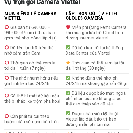
vụ trọn gói Camera Viettel
MUA RIÊNG LẺ CAMERA
LẮP TRỌN GÓI ( VIETTEL
VIETTEL
CLOUD) CAMERA
Giá bán từ 690.000 –
Miễn phí (tặng kèm) Camera
990.000 đ/cam (Chưa bao
khi mua gói lưu trữ Cloud trên
gồm thẻ nhớ, công lắp đặt)
đường Internet Viettel
Dữ liệu lưu trữ trên thẻ
Dữ liệu lưu trữ tại hệ thống
nhớ cắm trên Cam
Data Center của Viettel
Thời gian có thể xem lại
Thời gian có thể xem lại tối
tối đa 1 tuần (7 ngày)
đa 1 tháng (30 ngày)
Thẻ nhớ nhanh hỏng nếu
Không dùng thẻ nhớ, ghi
ghi hình liên tục 24/24h
24/24h mà không gặp vấn đề gì
Dữ liệu được bảo mật, ngoài
Có thể bị mất dữ liệu nếu
chủ nhân của nó không ai có
thẻ bị tháo, kẻ trộm phá hoại
thể can thiệp vào dữ liệu
Được nhân viên kỹ thuật
Cần phải tự cài theo
Viettel lắp đặt, bảo trì, bảo
hướng dẫn sử dụng bên trên
dưỡng miễn phí tại nhà