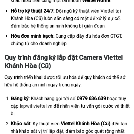
khác nhau trên cùng một tài khoản
Viettel Home
.
Hỗ trợ kỹ thuật 24/7:
Đội ngũ kỹ thuật viên Viettel tại
Khánh Hòa (Cũ) luôn sẵn sàng có mặt để xử lý sự cố,
đảm bảo hệ thống an ninh không bị gián đoạn.
Hóa đơn minh bạch:
Cung cấp đầy đủ hóa đơn GTGT,
chứng từ cho doanh nghiệp.
Quy trình đăng ký lắp đặt Camera Viettel
Khánh Hòa (Cũ)
Quy trình triển khai được tối ưu hóa để quý khách có thể sở
hữu hệ thống an ninh ngay trong ngày:
Đăng ký:
Khách hàng gọi tới số
0979.636.639
hoặc truy
cập
lapwifiviettel.vn
để nhân viên tư vấn gói cước và thiết
bị.
Khảo sát:
Kỹ thuật viên
Viettel Khánh Hòa (Cũ)
đến tận
nhà khảo sát vị trí lắp đặt, đảm bảo góc quét rộng nhất