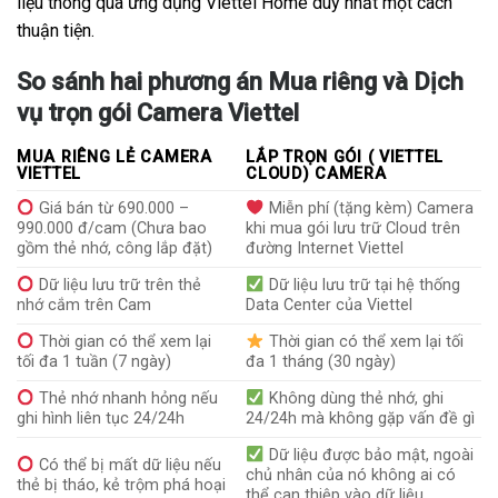
liệu thông qua ứng dụng Viettel Home duy nhất một cách
thuận tiện.
So sánh hai phương án Mua riêng và Dịch
vụ trọn gói Camera Viettel
MUA RIÊNG LẺ CAMERA
LẮP TRỌN GÓI ( VIETTEL
VIETTEL
CLOUD) CAMERA
Giá bán từ 690.000 –
Miễn phí (tặng kèm) Camera
990.000 đ/cam (Chưa bao
khi mua gói lưu trữ Cloud trên
gồm thẻ nhớ, công lắp đặt)
đường Internet Viettel
Dữ liệu lưu trữ trên thẻ
Dữ liệu lưu trữ tại hệ thống
nhớ cắm trên Cam
Data Center của Viettel
Thời gian có thể xem lại
Thời gian có thể xem lại tối
tối đa 1 tuần (7 ngày)
đa 1 tháng (30 ngày)
Thẻ nhớ nhanh hỏng nếu
Không dùng thẻ nhớ, ghi
ghi hình liên tục 24/24h
24/24h mà không gặp vấn đề gì
Dữ liệu được bảo mật, ngoài
Có thể bị mất dữ liệu nếu
chủ nhân của nó không ai có
thẻ bị tháo, kẻ trộm phá hoại
thể can thiệp vào dữ liệu