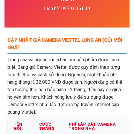
Liên hệ: 0979.636.639
CẬP NHẬT GIÁ CAMERA VIETTEL LONG AN (CŨ) MỚI
NHẤT
Trong nhà và ngoài trời là hai loại sản phẩm được tách
biệt. Bảng giá Camera Viettel được quy định theo từng
loại thiết bị và cách sử dụng. Ngoài ra, một khoản phí
hàng tháng là 22.000 VND được tính. Người dùng có thể
tận hưởng thời hạn bảo hành 12 tháng, điều này sẽ giúp
họ yên tâm hơn. Khách hàng lưu ý để sử dụng được
Camera Viettel phải lắp đặt đường truyền internet cáp
quang Viettel.
TÊN
CƯỚC
PHÍ LẮP ĐẶT CAMERA
GÓI
THÁNG
TRONG NHÀ