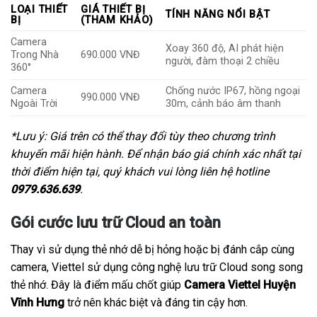
LOẠI THIẾT
GIÁ THIẾT BỊ
TÍNH NĂNG NỔI BẬT
BỊ
(THAM KHẢO)
Camera
Xoay 360 độ, AI phát hiện
Trong Nhà
690.000 VNĐ
người, đàm thoại 2 chiều
360°
Camera
Chống nước IP67, hồng ngoại
990.000 VNĐ
Ngoài Trời
30m, cảnh báo âm thanh
*Lưu ý: Giá trên có thể thay đổi tùy theo chương trình
khuyến mãi hiện hành. Để nhận báo giá chính xác nhất tại
thời điểm hiện tại, quý khách vui lòng liên hệ hotline
0979.636.639
.
Gói cước lưu trữ Cloud an toàn
Thay vì sử dụng thẻ nhớ dễ bị hỏng hoặc bị đánh cắp cùng
camera, Viettel sử dụng công nghệ lưu trữ Cloud song song
thẻ nhớ. Đây là điểm mấu chốt giúp
Camera Viettel Huyện
Vĩnh Hưng
trở nên khác biệt và đáng tin cậy hơn.