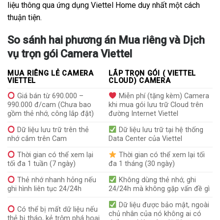
liệu thông qua ứng dụng Viettel Home duy nhất một cách
thuận tiện.
So sánh hai phương án Mua riêng và Dịch
vụ trọn gói Camera Viettel
MUA RIÊNG LẺ CAMERA
LẮP TRỌN GÓI ( VIETTEL
VIETTEL
CLOUD) CAMERA
Giá bán từ 690.000 –
Miễn phí (tặng kèm) Camera
990.000 đ/cam (Chưa bao
khi mua gói lưu trữ Cloud trên
gồm thẻ nhớ, công lắp đặt)
đường Internet Viettel
Dữ liệu lưu trữ trên thẻ
Dữ liệu lưu trữ tại hệ thống
nhớ cắm trên Cam
Data Center của Viettel
Thời gian có thể xem lại
Thời gian có thể xem lại tối
tối đa 1 tuần (7 ngày)
đa 1 tháng (30 ngày)
Thẻ nhớ nhanh hỏng nếu
Không dùng thẻ nhớ, ghi
ghi hình liên tục 24/24h
24/24h mà không gặp vấn đề gì
Dữ liệu được bảo mật, ngoài
Có thể bị mất dữ liệu nếu
chủ nhân của nó không ai có
thẻ bị tháo, kẻ trộm phá hoại