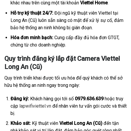
khác nhau trên cùng một tài khoản
Viettel Home
.
Hỗ trợ kỹ thuật 24/7:
Đội ngũ kỹ thuật viên Viettel tại
Long An (Cũ) luôn sẵn sàng có mặt để xử lý sự cố, đảm
bảo hệ thống an ninh không bị gián đoạn.
Hóa đơn minh bạch:
Cung cấp đầy đủ hóa đơn GTGT,
chứng từ cho doanh nghiệp.
Quy trình đăng ký lắp đặt Camera Viettel
Long An (Cũ)
Quy trình triển khai được tối ưu hóa để quý khách có thể sở
hữu hệ thống an ninh ngay trong ngày:
Đăng ký:
Khách hàng gọi tới số
0979.636.639
hoặc truy
cập
lapwifiviettel.vn
để nhân viên tư vấn gói cước và thiết
bị.
Khảo sát:
Kỹ thuật viên
Viettel Long An (Cũ)
đến tận
nhà khảo sát vị trí lắp đặt, đảm bảo góc quét rộng nhất