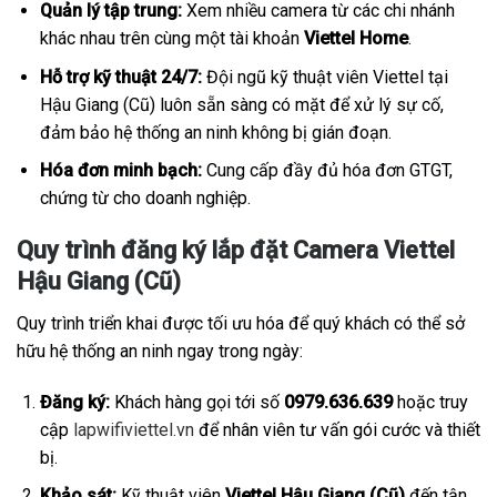
Quản lý tập trung:
Xem nhiều camera từ các chi nhánh
khác nhau trên cùng một tài khoản
Viettel Home
.
Hỗ trợ kỹ thuật 24/7:
Đội ngũ kỹ thuật viên Viettel tại
Hậu Giang (Cũ) luôn sẵn sàng có mặt để xử lý sự cố,
đảm bảo hệ thống an ninh không bị gián đoạn.
Hóa đơn minh bạch:
Cung cấp đầy đủ hóa đơn GTGT,
chứng từ cho doanh nghiệp.
Quy trình đăng ký lắp đặt Camera Viettel
Hậu Giang (Cũ)
Quy trình triển khai được tối ưu hóa để quý khách có thể sở
hữu hệ thống an ninh ngay trong ngày:
Đăng ký:
Khách hàng gọi tới số
0979.636.639
hoặc truy
cập
lapwifiviettel.vn
để nhân viên tư vấn gói cước và thiết
bị.
Khảo sát:
Kỹ thuật viên
Viettel Hậu Giang (Cũ)
đến tận