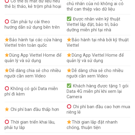
Có thể bị mất dữ liệu nếu
chủ nhân của nó không ai có
thẻ bị tháo, kẻ trộm phá hoại
thể can thiệp vào dữ liệu
Được nhân viên kỹ thuật
Cần phải tự cài theo
Viettel lắp đặt, bảo trì, bảo
hướng dẫn sử dụng bên trên
dưỡng miễn phí tại nhà
Bảo hành tại các cửa hàng
Bảo hành tại nhà bởi kỹ thuật
Viettel trên toàn quốc
Viettel
Dùng App Viettel Home để
Dùng App Viettel Home để
quản lý và sử dụng
quản lý và sử dụng
Dễ dàng chia sẻ cho nhiều
Dễ dàng chia sẻ cho nhiều
người cần xem Video
người cần xem Video
Khách hàng được tặng 1 gói
Không có gói Data miễn
Data 4G miễn phí khi xem lại
phí đi kèm
Camera
Chi phí ban đầu cao hơn mua
Chi phí ban đầu thấp hơn
riêng lẻ
Thời gian triển khai lâu,
Thời gian lắp đặt nhanh
phải tự lắp
chóng, thuận tiện