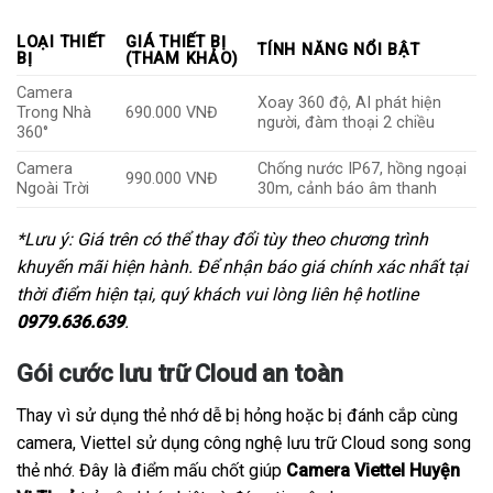
LOẠI THIẾT
GIÁ THIẾT BỊ
TÍNH NĂNG NỔI BẬT
BỊ
(THAM KHẢO)
Camera
Xoay 360 độ, AI phát hiện
Trong Nhà
690.000 VNĐ
người, đàm thoại 2 chiều
360°
Camera
Chống nước IP67, hồng ngoại
990.000 VNĐ
Ngoài Trời
30m, cảnh báo âm thanh
*Lưu ý: Giá trên có thể thay đổi tùy theo chương trình
khuyến mãi hiện hành. Để nhận báo giá chính xác nhất tại
thời điểm hiện tại, quý khách vui lòng liên hệ hotline
0979.636.639
.
Gói cước lưu trữ Cloud an toàn
Thay vì sử dụng thẻ nhớ dễ bị hỏng hoặc bị đánh cắp cùng
camera, Viettel sử dụng công nghệ lưu trữ Cloud song song
thẻ nhớ. Đây là điểm mấu chốt giúp
Camera Viettel Huyện