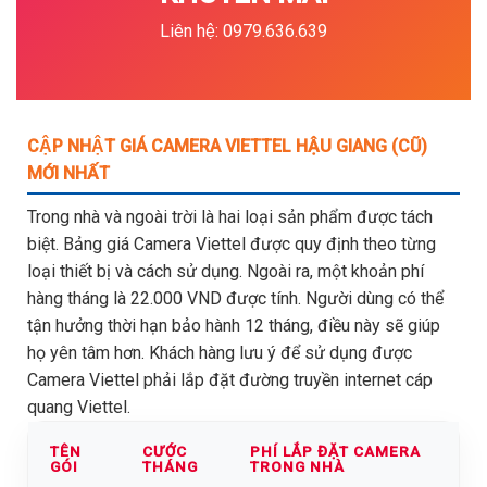
Liên hệ: 0979.636.639
CẬP NHẬT GIÁ CAMERA VIETTEL HẬU GIANG (CŨ)
MỚI NHẤT
Trong nhà và ngoài trời là hai loại sản phẩm được tách
biệt. Bảng giá Camera Viettel được quy định theo từng
loại thiết bị và cách sử dụng. Ngoài ra, một khoản phí
hàng tháng là 22.000 VND được tính. Người dùng có thể
tận hưởng thời hạn bảo hành 12 tháng, điều này sẽ giúp
họ yên tâm hơn. Khách hàng lưu ý để sử dụng được
Camera Viettel phải lắp đặt đường truyền internet cáp
quang Viettel.
TÊN
CƯỚC
PHÍ LẮP ĐẶT CAMERA
GÓI
THÁNG
TRONG NHÀ