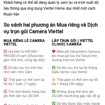
Khách hàng có thể dễ dàng quản lý, xem lại và trích xuất dữ
liệu thông qua ứng dụng Viettel Home duy nhất một cách
thuận tiện.
So sánh hai phương án Mua riêng và Dịch
vụ trọn gói Camera Viettel
MUA RIÊNG LẺ CAMERA
LẮP TRỌN GÓI ( VIETTEL
VIETTEL
CLOUD) CAMERA
Giá bán từ 690.000 –
Miễn phí (tặng kèm) Camera
990.000 đ/cam (Chưa bao
khi mua gói lưu trữ Cloud trên
gồm thẻ nhớ, công lắp đặt)
đường Internet Viettel
Dữ liệu lưu trữ trên thẻ
Dữ liệu lưu trữ tại hệ thống
nhớ cắm trên Cam
Data Center của Viettel
Thời gian có thể xem lại
Thời gian có thể xem lại tối
tối đa 1 tuần (7 ngày)
đa 1 tháng (30 ngày)
Thẻ nhớ nhanh hỏng nếu
Không dùng thẻ nhớ, ghi
ghi hình liên tục 24/24h
24/24h mà không gặp vấn đề gì
Dữ liệu được bảo mật, ngoài