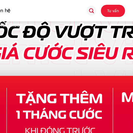
ên hệ
Tư vấn
 Tân Phước