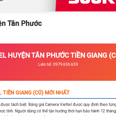
ện Tân Phước
L HUYỆN TÂN PHƯỚC TIỀN GIANG (CŨ
Liên hệ: 0979.636.639
 TIỀN GIANG (CŨ) MỚI NHẤT
m được tách biệt. Bảng giá Camera Viettel được quy định theo từng 
c tính. Người dùng có thể tận hưởng thời hạn bảo hành 12 tháng,