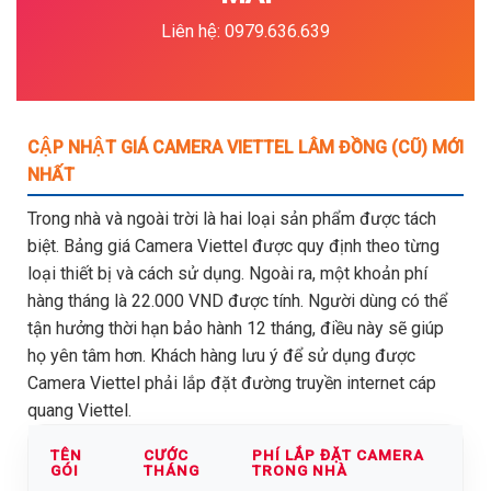
Liên hệ: 0979.636.639
CẬP NHẬT GIÁ CAMERA VIETTEL LÂM ĐỒNG (CŨ) MỚI
NHẤT
Trong nhà và ngoài trời là hai loại sản phẩm được tách
biệt. Bảng giá Camera Viettel được quy định theo từng
loại thiết bị và cách sử dụng. Ngoài ra, một khoản phí
hàng tháng là 22.000 VND được tính. Người dùng có thể
tận hưởng thời hạn bảo hành 12 tháng, điều này sẽ giúp
họ yên tâm hơn. Khách hàng lưu ý để sử dụng được
Camera Viettel phải lắp đặt đường truyền internet cáp
quang Viettel.
TÊN
CƯỚC
PHÍ LẮP ĐẶT CAMERA
GÓI
THÁNG
TRONG NHÀ