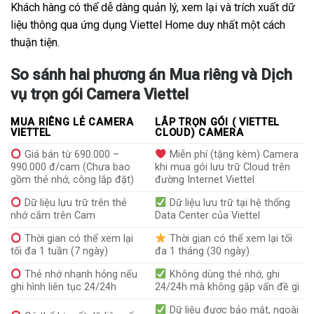
Khách hàng có thể dễ dàng quản lý, xem lại và trích xuất dữ
liệu thông qua ứng dụng Viettel Home duy nhất một cách
thuận tiện.
So sánh hai phương án Mua riêng và Dịch
vụ trọn gói Camera Viettel
MUA RIÊNG LẺ CAMERA
LẮP TRỌN GÓI ( VIETTEL
VIETTEL
CLOUD) CAMERA
Giá bán từ 690.000 –
Miễn phí (tặng kèm) Camera
990.000 đ/cam (Chưa bao
khi mua gói lưu trữ Cloud trên
gồm thẻ nhớ, công lắp đặt)
đường Internet Viettel
Dữ liệu lưu trữ trên thẻ
Dữ liệu lưu trữ tại hệ thống
nhớ cắm trên Cam
Data Center của Viettel
Thời gian có thể xem lại
Thời gian có thể xem lại tối
tối đa 1 tuần (7 ngày)
đa 1 tháng (30 ngày)
Thẻ nhớ nhanh hỏng nếu
Không dùng thẻ nhớ, ghi
ghi hình liên tục 24/24h
24/24h mà không gặp vấn đề gì
Dữ liệu được bảo mật, ngoài