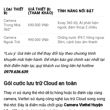
LOẠI THIẾT
GIÁ THIẾT BỊ
TÍNH NĂNG NỔI BẬT
BỊ
(THAM KHẢO)
Camera
Xoay 360 độ, AI phát hiện
Trong Nhà
690.000 VNĐ
người, đàm thoại 2 chiều
360°
Camera
Chống nước IP67, hồng ngoại
990.000 VNĐ
Ngoài Trời
30m, cảnh báo âm thanh
*Lưu ý: Giá trên có thể thay đổi tùy theo chương trình
khuyến mãi hiện hành. Để nhận báo giá chính xác nhất tại
thời điểm hiện tại, quý khách vui lòng liên hệ hotline
0979.636.639
.
Gói cước lưu trữ Cloud an toàn
Thay vì sử dụng thẻ nhớ dễ bị hỏng hoặc bị đánh cắp cùng
camera, Viettel sử dụng công nghệ lưu trữ Cloud song song
thẻ nhớ. Đây là điểm mấu chốt giúp
Camera Viettel Huyện