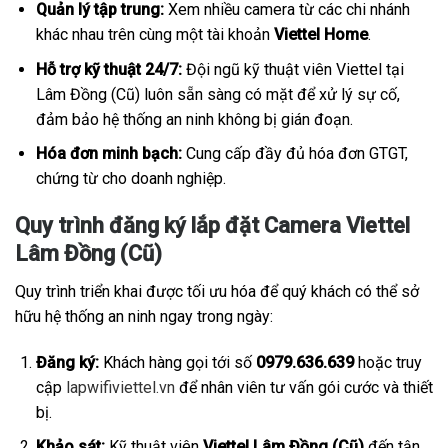
Quản lý tập trung:
Xem nhiều camera từ các chi nhánh
khác nhau trên cùng một tài khoản
Viettel Home
.
Hỗ trợ kỹ thuật 24/7:
Đội ngũ kỹ thuật viên Viettel tại
Lâm Đồng (Cũ) luôn sẵn sàng có mặt để xử lý sự cố,
đảm bảo hệ thống an ninh không bị gián đoạn.
Hóa đơn minh bạch:
Cung cấp đầy đủ hóa đơn GTGT,
chứng từ cho doanh nghiệp.
Quy trình đăng ký lắp đặt Camera Viettel
Lâm Đồng (Cũ)
Quy trình triển khai được tối ưu hóa để quý khách có thể sở
hữu hệ thống an ninh ngay trong ngày:
Đăng ký:
Khách hàng gọi tới số
0979.636.639
hoặc truy
cập
lapwifiviettel.vn
để nhân viên tư vấn gói cước và thiết
bị.
Khảo sát:
Kỹ thuật viên
Viettel Lâm Đồng (Cũ)
đến tận