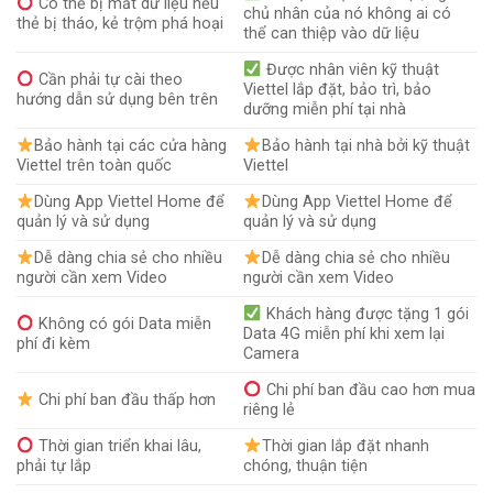
Có thể bị mất dữ liệu nếu
chủ nhân của nó không ai có
thẻ bị tháo, kẻ trộm phá hoại
thể can thiệp vào dữ liệu
Được nhân viên kỹ thuật
Cần phải tự cài theo
Viettel lắp đặt, bảo trì, bảo
hướng dẫn sử dụng bên trên
dưỡng miễn phí tại nhà
Bảo hành tại các cửa hàng
Bảo hành tại nhà bởi kỹ thuật
Viettel trên toàn quốc
Viettel
Dùng App Viettel Home để
Dùng App Viettel Home để
quản lý và sử dụng
quản lý và sử dụng
Dễ dàng chia sẻ cho nhiều
Dễ dàng chia sẻ cho nhiều
người cần xem Video
người cần xem Video
Khách hàng được tặng 1 gói
Không có gói Data miễn
Data 4G miễn phí khi xem lại
phí đi kèm
Camera
Chi phí ban đầu cao hơn mua
Chi phí ban đầu thấp hơn
riêng lẻ
Thời gian triển khai lâu,
Thời gian lắp đặt nhanh
phải tự lắp
chóng, thuận tiện