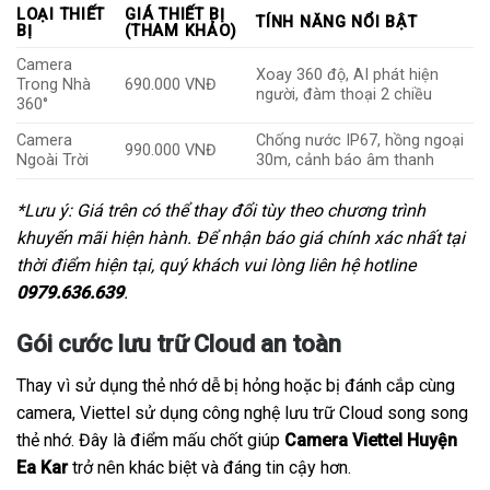
LOẠI THIẾT
GIÁ THIẾT BỊ
TÍNH NĂNG NỔI BẬT
BỊ
(THAM KHẢO)
Camera
Xoay 360 độ, AI phát hiện
Trong Nhà
690.000 VNĐ
người, đàm thoại 2 chiều
360°
Camera
Chống nước IP67, hồng ngoại
990.000 VNĐ
Ngoài Trời
30m, cảnh báo âm thanh
*Lưu ý: Giá trên có thể thay đổi tùy theo chương trình
khuyến mãi hiện hành. Để nhận báo giá chính xác nhất tại
thời điểm hiện tại, quý khách vui lòng liên hệ hotline
0979.636.639
.
Gói cước lưu trữ Cloud an toàn
Thay vì sử dụng thẻ nhớ dễ bị hỏng hoặc bị đánh cắp cùng
camera, Viettel sử dụng công nghệ lưu trữ Cloud song song
thẻ nhớ. Đây là điểm mấu chốt giúp
Camera Viettel Huyện
Ea Kar
trở nên khác biệt và đáng tin cậy hơn.