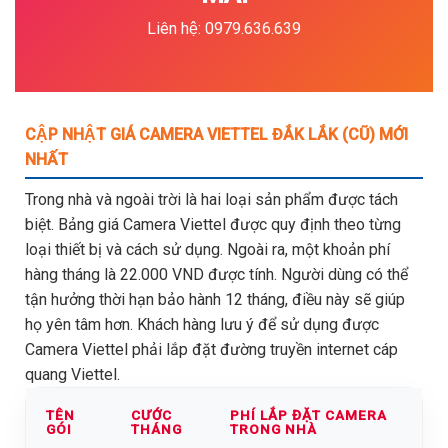
Liên hệ: 0979.636.639
CẬP NHẬT GIÁ CAMERA VIETTEL ĐẮK LẮK (CŨ) MỚI
NHẤT
Trong nhà và ngoài trời là hai loại sản phẩm được tách
biệt. Bảng giá Camera Viettel được quy định theo từng
loại thiết bị và cách sử dụng. Ngoài ra, một khoản phí
hàng tháng là 22.000 VND được tính. Người dùng có thể
tận hưởng thời hạn bảo hành 12 tháng, điều này sẽ giúp
họ yên tâm hơn. Khách hàng lưu ý để sử dụng được
Camera Viettel phải lắp đặt đường truyền internet cáp
quang Viettel.
TÊN
CƯỚC
PHÍ LẮP ĐẶT CAMERA
GÓI
THÁNG
TRONG NHÀ