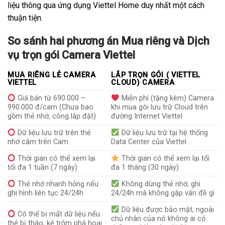
liệu thông qua ứng dụng Viettel Home duy nhất một cách
thuận tiện.
So sánh hai phương án Mua riêng và Dịch
vụ trọn gói Camera Viettel
MUA RIÊNG LẺ CAMERA
LẮP TRỌN GÓI ( VIETTEL
VIETTEL
CLOUD) CAMERA
Giá bán từ 690.000 –
Miễn phí (tặng kèm) Camera
990.000 đ/cam (Chưa bao
khi mua gói lưu trữ Cloud trên
gồm thẻ nhớ, công lắp đặt)
đường Internet Viettel
Dữ liệu lưu trữ trên thẻ
Dữ liệu lưu trữ tại hệ thống
nhớ cắm trên Cam
Data Center của Viettel
Thời gian có thể xem lại
Thời gian có thể xem lại tối
tối đa 1 tuần (7 ngày)
đa 1 tháng (30 ngày)
Thẻ nhớ nhanh hỏng nếu
Không dùng thẻ nhớ, ghi
ghi hình liên tục 24/24h
24/24h mà không gặp vấn đề gì
Dữ liệu được bảo mật, ngoài
Có thể bị mất dữ liệu nếu
chủ nhân của nó không ai có
thẻ bị tháo, kẻ trộm phá hoại