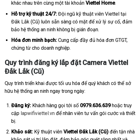
khác nhau trên cùng một tài khoản
Viettel Home
.
Hỗ trợ kỹ thuật 24/7:
Đội ngũ kỹ thuật viên Viettel tại
Đắk Lắk (Cũ) luôn sẵn sàng có mặt để xử lý sự cố, đảm
bảo hệ thống an ninh không bị gián đoạn.
Hóa đơn minh bạch:
Cung cấp đầy đủ hóa đơn GTGT,
chứng từ cho doanh nghiệp.
Quy trình đăng ký lắp đặt Camera Viettel
Đắk Lắk (Cũ)
Quy trình triển khai được tối ưu hóa để quý khách có thể sở
hữu hệ thống an ninh ngay trong ngày:
Đăng ký:
Khách hàng gọi tới số
0979.636.639
hoặc truy
cập
lapwifiviettel.vn
để nhân viên tư vấn gói cước và thiết
bị.
Khảo sát:
Kỹ thuật viên
Viettel Đắk Lắk (Cũ)
đến tận nhà
khảo sát vị trí lắp đặt, đảm bảo góc quét rộng nhất và