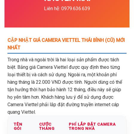
Liên hệ: 0979.636.639
CẬP NHẬT GIÁ CAMERA VIETTEL THÁI BÌNH (CŨ) MỚI
NHẤT
Trong nhà và ngoài trời là hai loại sản phẩm được tách
biệt. Bảng giá Camera Viettel được quy định theo từng
loại thiết bị và cách sử dụng. Ngoài ra, một khoản phí
hàng tháng là 22.000 VND được tính. Người dùng có thể
tận hưởng thời hạn bảo hành 12 tháng, điều này sẽ giúp
họ yên tâm hơn. Khách hàng lưu ý để sử dụng được
Camera Viettel phải lắp đặt đường truyền internet cáp
quang Viettel.
TÊN
CƯỚC
PHÍ LẮP ĐẶT CAMERA
GÓI
THÁNG
TRONG NHÀ