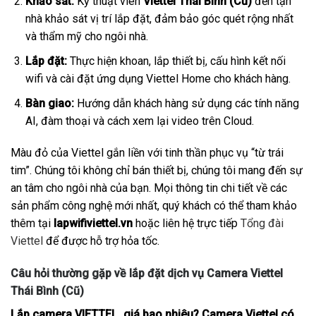
Khảo sát:
Kỹ thuật viên
Viettel Thái Bình (Cũ)
đến tận
nhà khảo sát vị trí lắp đặt, đảm bảo góc quét rộng nhất
và thẩm mỹ cho ngôi nhà.
Lắp đặt:
Thực hiện khoan, lắp thiết bị, cấu hình kết nối
wifi và cài đặt ứng dụng Viettel Home cho khách hàng.
Bàn giao:
Hướng dẫn khách hàng sử dụng các tính năng
AI, đàm thoại và cách xem lại video trên Cloud.
Màu đỏ của Viettel gắn liền với tinh thần phục vụ “từ trái
tim”. Chúng tôi không chỉ bán thiết bị, chúng tôi mang đến sự
an tâm cho ngôi nhà của bạn. Mọi thông tin chi tiết về các
sản phẩm công nghệ mới nhất, quý khách có thể tham khảo
thêm tại
lapwifiviettel.vn
hoặc liên hệ trực tiếp
Tổng đài
Viettel
để được hỗ trợ hỏa tốc.
Câu hỏi thường gặp về lắp đặt dịch vụ Camera Viettel
Thái Bình (Cũ)
Lắp camera VIETTEL giá bao nhiêu? Camera Viettel có