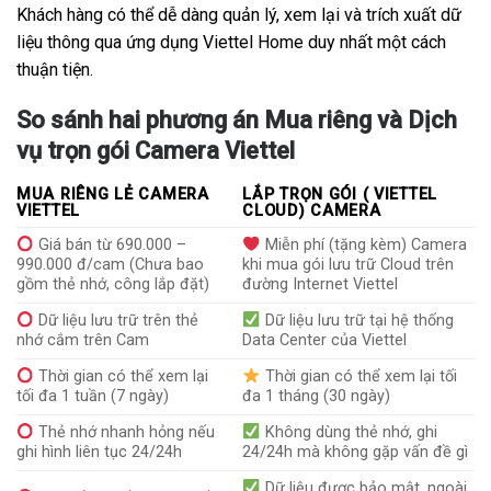
Khách hàng có thể dễ dàng quản lý, xem lại và trích xuất dữ
liệu thông qua ứng dụng Viettel Home duy nhất một cách
thuận tiện.
So sánh hai phương án Mua riêng và Dịch
vụ trọn gói Camera Viettel
MUA RIÊNG LẺ CAMERA
LẮP TRỌN GÓI ( VIETTEL
VIETTEL
CLOUD) CAMERA
Giá bán từ 690.000 –
Miễn phí (tặng kèm) Camera
990.000 đ/cam (Chưa bao
khi mua gói lưu trữ Cloud trên
gồm thẻ nhớ, công lắp đặt)
đường Internet Viettel
Dữ liệu lưu trữ trên thẻ
Dữ liệu lưu trữ tại hệ thống
nhớ cắm trên Cam
Data Center của Viettel
Thời gian có thể xem lại
Thời gian có thể xem lại tối
tối đa 1 tuần (7 ngày)
đa 1 tháng (30 ngày)
Thẻ nhớ nhanh hỏng nếu
Không dùng thẻ nhớ, ghi
ghi hình liên tục 24/24h
24/24h mà không gặp vấn đề gì
Dữ liệu được bảo mật, ngoài