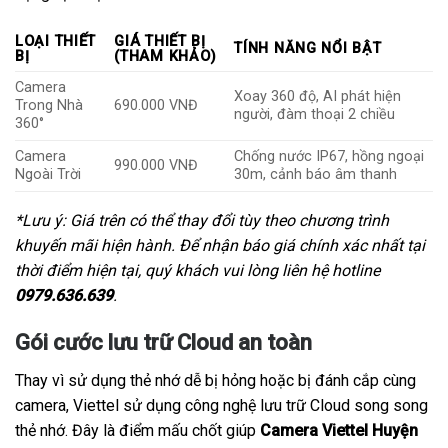
LOẠI THIẾT
GIÁ THIẾT BỊ
TÍNH NĂNG NỔI BẬT
BỊ
(THAM KHẢO)
Camera
Xoay 360 độ, AI phát hiện
Trong Nhà
690.000 VNĐ
người, đàm thoại 2 chiều
360°
Camera
Chống nước IP67, hồng ngoại
990.000 VNĐ
Ngoài Trời
30m, cảnh báo âm thanh
*Lưu ý: Giá trên có thể thay đổi tùy theo chương trình
khuyến mãi hiện hành. Để nhận báo giá chính xác nhất tại
thời điểm hiện tại, quý khách vui lòng liên hệ hotline
0979.636.639
.
Gói cước lưu trữ Cloud an toàn
Thay vì sử dụng thẻ nhớ dễ bị hỏng hoặc bị đánh cắp cùng
camera, Viettel sử dụng công nghệ lưu trữ Cloud song song
thẻ nhớ. Đây là điểm mấu chốt giúp
Camera Viettel Huyện