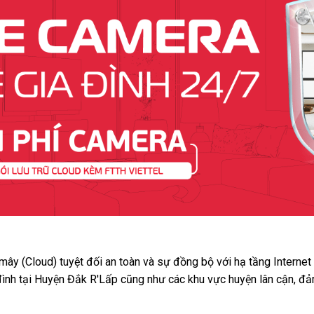
 mây (Cloud) tuyệt đối an toàn và sự đồng bộ với hạ tầng Interne
đình tại Huyện Đắk R'Lấp cũng như các khu vực huyện lân cận, đả