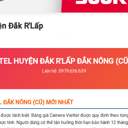
ện Đắk R'Lấp
EL HUYỆN ĐẮK R'LẤP ĐẮK NÔNG (CŨ)
Liên hệ: 0979.636.639
 ĐẮK NÔNG (CŨ) MỚI NHẤT
m được tách biệt. Bảng giá Camera Viettel được quy định theo từng 
c tính. Người dùng có thể tận hưởng thời hạn bảo hành 12 tháng,