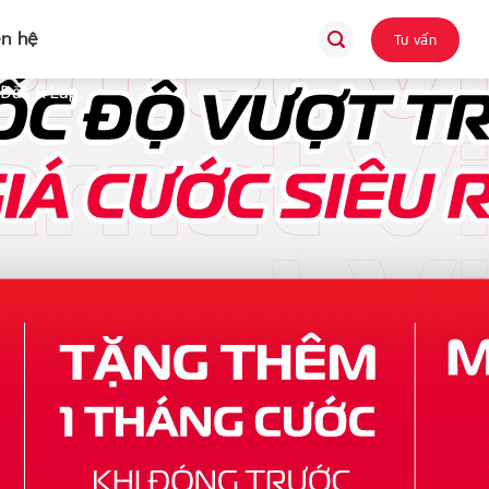
ên hệ
Tư vấn
 Đắk R'Lấp