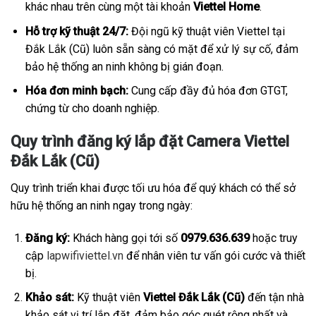
khác nhau trên cùng một tài khoản
Viettel Home
.
Hỗ trợ kỹ thuật 24/7:
Đội ngũ kỹ thuật viên Viettel tại
Đắk Lắk (Cũ) luôn sẵn sàng có mặt để xử lý sự cố, đảm
bảo hệ thống an ninh không bị gián đoạn.
Hóa đơn minh bạch:
Cung cấp đầy đủ hóa đơn GTGT,
chứng từ cho doanh nghiệp.
Quy trình đăng ký lắp đặt Camera Viettel
Đắk Lắk (Cũ)
Quy trình triển khai được tối ưu hóa để quý khách có thể sở
hữu hệ thống an ninh ngay trong ngày:
Đăng ký:
Khách hàng gọi tới số
0979.636.639
hoặc truy
cập
lapwifiviettel.vn
để nhân viên tư vấn gói cước và thiết
bị.
Khảo sát:
Kỹ thuật viên
Viettel Đắk Lắk (Cũ)
đến tận nhà
khảo sát vị trí lắp đặt, đảm bảo góc quét rộng nhất và