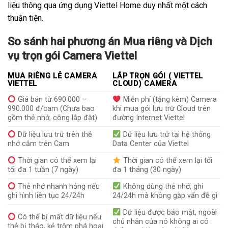
liệu thông qua ứng dụng Viettel Home duy nhất một cách
thuận tiện.
So sánh hai phương án Mua riêng và Dịch
vụ trọn gói Camera Viettel
MUA RIÊNG LẺ CAMERA
LẮP TRỌN GÓI ( VIETTEL
VIETTEL
CLOUD) CAMERA
Giá bán từ 690.000 –
Miễn phí (tặng kèm) Camera
990.000 đ/cam (Chưa bao
khi mua gói lưu trữ Cloud trên
gồm thẻ nhớ, công lắp đặt)
đường Internet Viettel
Dữ liệu lưu trữ trên thẻ
Dữ liệu lưu trữ tại hệ thống
nhớ cắm trên Cam
Data Center của Viettel
Thời gian có thể xem lại
Thời gian có thể xem lại tối
tối đa 1 tuần (7 ngày)
đa 1 tháng (30 ngày)
Thẻ nhớ nhanh hỏng nếu
Không dùng thẻ nhớ, ghi
ghi hình liên tục 24/24h
24/24h mà không gặp vấn đề gì
Dữ liệu được bảo mật, ngoài
Có thể bị mất dữ liệu nếu
chủ nhân của nó không ai có
thẻ bị tháo, kẻ trộm phá hoại