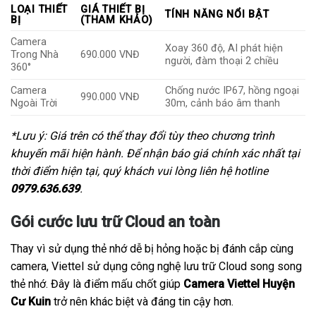
LOẠI THIẾT
GIÁ THIẾT BỊ
TÍNH NĂNG NỔI BẬT
BỊ
(THAM KHẢO)
Camera
Xoay 360 độ, AI phát hiện
Trong Nhà
690.000 VNĐ
người, đàm thoại 2 chiều
360°
Camera
Chống nước IP67, hồng ngoại
990.000 VNĐ
Ngoài Trời
30m, cảnh báo âm thanh
*Lưu ý: Giá trên có thể thay đổi tùy theo chương trình
khuyến mãi hiện hành. Để nhận báo giá chính xác nhất tại
thời điểm hiện tại, quý khách vui lòng liên hệ hotline
0979.636.639
.
Gói cước lưu trữ Cloud an toàn
Thay vì sử dụng thẻ nhớ dễ bị hỏng hoặc bị đánh cắp cùng
camera, Viettel sử dụng công nghệ lưu trữ Cloud song song
thẻ nhớ. Đây là điểm mấu chốt giúp
Camera Viettel Huyện
Cư Kuin
trở nên khác biệt và đáng tin cậy hơn.