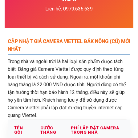
Liên hệ: 0979.636.639
CẬP NHẬT GIÁ CAMERA VIETTEL ĐẮK NÔNG (CŨ) MỚI
NHẤT
Trong nhà và ngoài trời là hai loại sản phẩm được tách
biệt. Bảng giá Camera Viettel được quy định theo từng
loại thiết bị và cách sử dụng. Ngoài ra, một khoản phí
hàng tháng là 22.000 VND được tính. Người dùng có thể
tận hưởng thời hạn bảo hành 12 tháng, điều này sẽ giúp
họ yên tâm hơn. Khách hàng lưu ý để sử dụng được
Camera Viettel phải lắp đặt đường truyền internet cáp
quang Viettel.
TÊN
CƯỚC
PHÍ LẮP ĐẶT CAMERA
GÓI
THÁNG
TRONG NHÀ