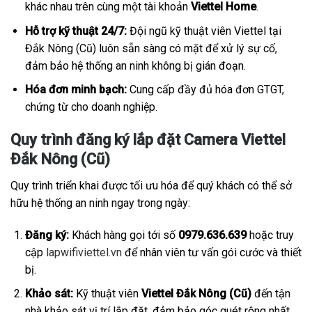
khác nhau trên cùng một tài khoản
Viettel Home
.
Hỗ trợ kỹ thuật 24/7:
Đội ngũ kỹ thuật viên Viettel tại
Đắk Nông (Cũ) luôn sẵn sàng có mặt để xử lý sự cố,
đảm bảo hệ thống an ninh không bị gián đoạn.
Hóa đơn minh bạch:
Cung cấp đầy đủ hóa đơn GTGT,
chứng từ cho doanh nghiệp.
Quy trình đăng ký lắp đặt Camera Viettel
Đắk Nông (Cũ)
Quy trình triển khai được tối ưu hóa để quý khách có thể sở
hữu hệ thống an ninh ngay trong ngày:
Đăng ký:
Khách hàng gọi tới số
0979.636.639
hoặc truy
cập
lapwifiviettel.vn
để nhân viên tư vấn gói cước và thiết
bị.
Khảo sát:
Kỹ thuật viên
Viettel Đắk Nông (Cũ)
đến tận
nhà khảo sát vị trí lắp đặt, đảm bảo góc quét rộng nhất