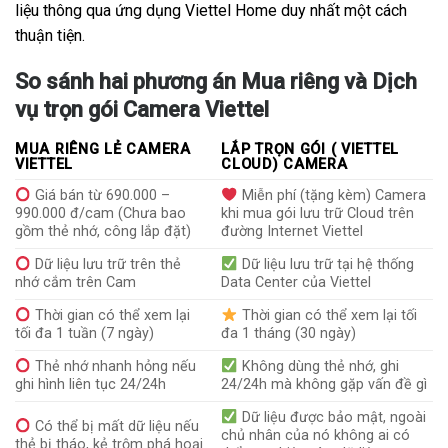
liệu thông qua ứng dụng Viettel Home duy nhất một cách
thuận tiện.
So sánh hai phương án Mua riêng và Dịch
vụ trọn gói Camera Viettel
MUA RIÊNG LẺ CAMERA
LẮP TRỌN GÓI ( VIETTEL
VIETTEL
CLOUD) CAMERA
Giá bán từ 690.000 –
Miễn phí (tặng kèm) Camera
990.000 đ/cam (Chưa bao
khi mua gói lưu trữ Cloud trên
gồm thẻ nhớ, công lắp đặt)
đường Internet Viettel
Dữ liệu lưu trữ trên thẻ
Dữ liệu lưu trữ tại hệ thống
nhớ cắm trên Cam
Data Center của Viettel
Thời gian có thể xem lại
Thời gian có thể xem lại tối
tối đa 1 tuần (7 ngày)
đa 1 tháng (30 ngày)
Thẻ nhớ nhanh hỏng nếu
Không dùng thẻ nhớ, ghi
ghi hình liên tục 24/24h
24/24h mà không gặp vấn đề gì
Dữ liệu được bảo mật, ngoài
Có thể bị mất dữ liệu nếu
chủ nhân của nó không ai có
thẻ bị tháo, kẻ trộm phá hoại