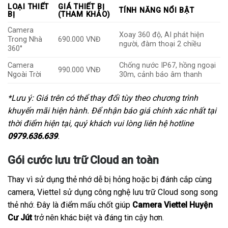
LOẠI THIẾT
GIÁ THIẾT BỊ
TÍNH NĂNG NỔI BẬT
BỊ
(THAM KHẢO)
Camera
Xoay 360 độ, AI phát hiện
Trong Nhà
690.000 VNĐ
người, đàm thoại 2 chiều
360°
Camera
Chống nước IP67, hồng ngoại
990.000 VNĐ
Ngoài Trời
30m, cảnh báo âm thanh
*Lưu ý: Giá trên có thể thay đổi tùy theo chương trình
khuyến mãi hiện hành. Để nhận báo giá chính xác nhất tại
thời điểm hiện tại, quý khách vui lòng liên hệ hotline
0979.636.639
.
Gói cước lưu trữ Cloud an toàn
Thay vì sử dụng thẻ nhớ dễ bị hỏng hoặc bị đánh cắp cùng
camera, Viettel sử dụng công nghệ lưu trữ Cloud song song
thẻ nhớ. Đây là điểm mấu chốt giúp
Camera Viettel Huyện
Cư Jút
trở nên khác biệt và đáng tin cậy hơn.