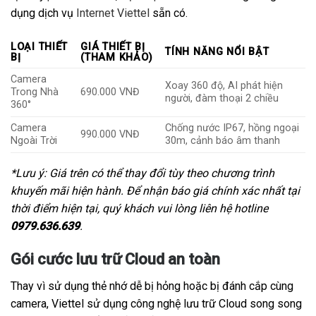
dụng dịch vụ
Internet Viettel
sẵn có.
LOẠI THIẾT
GIÁ THIẾT BỊ
TÍNH NĂNG NỔI BẬT
BỊ
(THAM KHẢO)
Camera
Xoay 360 độ, AI phát hiện
Trong Nhà
690.000 VNĐ
người, đàm thoại 2 chiều
360°
Camera
Chống nước IP67, hồng ngoại
990.000 VNĐ
Ngoài Trời
30m, cảnh báo âm thanh
*Lưu ý: Giá trên có thể thay đổi tùy theo chương trình
khuyến mãi hiện hành. Để nhận báo giá chính xác nhất tại
thời điểm hiện tại, quý khách vui lòng liên hệ hotline
0979.636.639
.
Gói cước lưu trữ Cloud an toàn
Thay vì sử dụng thẻ nhớ dễ bị hỏng hoặc bị đánh cắp cùng
camera, Viettel sử dụng công nghệ lưu trữ Cloud song song