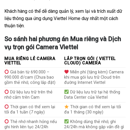
Khách hàng có thể dễ dàng quản lý, xem lại và trích xuất dữ
liệu thông qua ứng dụng Viettel Home duy nhất một cách
thuận tiện.
So sánh hai phương án Mua riêng và Dịch
vụ trọn gói Camera Viettel
MUA RIÊNG LẺ CAMERA
LẮP TRỌN GÓI ( VIETTEL
VIETTEL
CLOUD) CAMERA
Giá bán từ 690.000 –
Miễn phí (tặng kèm) Camera
990.000 đ/cam (Chưa bao
khi mua gói lưu trữ Cloud trên
gồm thẻ nhớ, công lắp đặt)
đường Internet Viettel
Dữ liệu lưu trữ trên thẻ
Dữ liệu lưu trữ tại hệ thống
nhớ cắm trên Cam
Data Center của Viettel
Thời gian có thể xem lại
Thời gian có thể xem lại tối
tối đa 1 tuần (7 ngày)
đa 1 tháng (30 ngày)
Thẻ nhớ nhanh hỏng nếu
Không dùng thẻ nhớ, ghi
ghi hình liên tục 24/24h
24/24h mà không gặp vấn đề gì