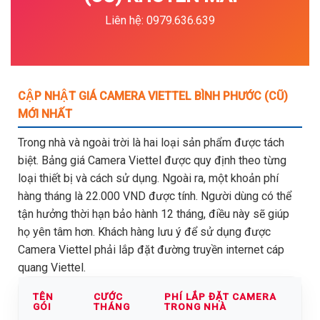
Liên hệ: 0979.636.639
CẬP NHẬT GIÁ CAMERA VIETTEL BÌNH PHƯỚC (CŨ)
MỚI NHẤT
Trong nhà và ngoài trời là hai loại sản phẩm được tách
biệt. Bảng giá Camera Viettel được quy định theo từng
loại thiết bị và cách sử dụng. Ngoài ra, một khoản phí
hàng tháng là 22.000 VND được tính. Người dùng có thể
tận hưởng thời hạn bảo hành 12 tháng, điều này sẽ giúp
họ yên tâm hơn. Khách hàng lưu ý để sử dụng được
Camera Viettel phải lắp đặt đường truyền internet cáp
quang Viettel.
TÊN
CƯỚC
PHÍ LẮP ĐẶT CAMERA
GÓI
THÁNG
TRONG NHÀ