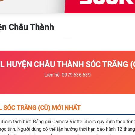
ện Châu Thành
 HUYỆN CHÂU THÀNH SÓC TRĂNG (CU
Liên hệ: 0979.636.639
 SÓC TRĂNG (CŨ) MỚI NHẤT
m được tách biệt. Bảng giá Camera Viettel được quy định theo từng 
c tính. Người dùng có thể tận hưởng thời hạn bảo hành 12 tháng,