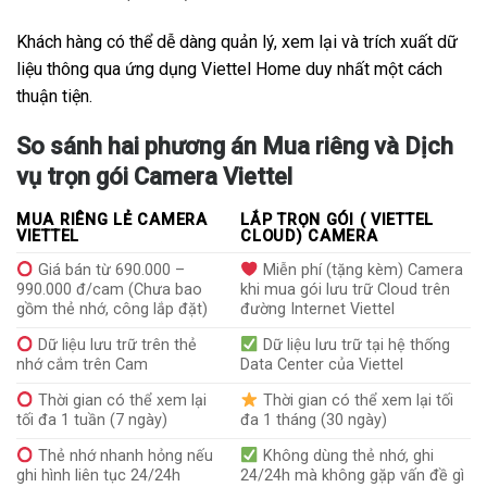
Khách hàng có thể dễ dàng quản lý, xem lại và trích xuất dữ
liệu thông qua ứng dụng Viettel Home duy nhất một cách
thuận tiện.
So sánh hai phương án Mua riêng và Dịch
vụ trọn gói Camera Viettel
MUA RIÊNG LẺ CAMERA
LẮP TRỌN GÓI ( VIETTEL
VIETTEL
CLOUD) CAMERA
Giá bán từ 690.000 –
Miễn phí (tặng kèm) Camera
990.000 đ/cam (Chưa bao
khi mua gói lưu trữ Cloud trên
gồm thẻ nhớ, công lắp đặt)
đường Internet Viettel
Dữ liệu lưu trữ trên thẻ
Dữ liệu lưu trữ tại hệ thống
nhớ cắm trên Cam
Data Center của Viettel
Thời gian có thể xem lại
Thời gian có thể xem lại tối
tối đa 1 tuần (7 ngày)
đa 1 tháng (30 ngày)
Thẻ nhớ nhanh hỏng nếu
Không dùng thẻ nhớ, ghi
ghi hình liên tục 24/24h
24/24h mà không gặp vấn đề gì