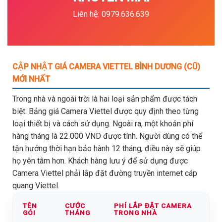
Liên hệ: 0979.636.639
CẬP NHẬT GIÁ CAMERA VIETTEL BÌNH DƯƠNG (CŨ)
MỚI NHẤT
Trong nhà và ngoài trời là hai loại sản phẩm được tách
biệt. Bảng giá Camera Viettel được quy định theo từng
loại thiết bị và cách sử dụng. Ngoài ra, một khoản phí
hàng tháng là 22.000 VND được tính. Người dùng có thể
tận hưởng thời hạn bảo hành 12 tháng, điều này sẽ giúp
họ yên tâm hơn. Khách hàng lưu ý để sử dụng được
Camera Viettel phải lắp đặt đường truyền internet cáp
quang Viettel.
TÊN
CƯỚC
PHÍ LẮP ĐẶT CAMERA
GÓI
THÁNG
TRONG NHÀ