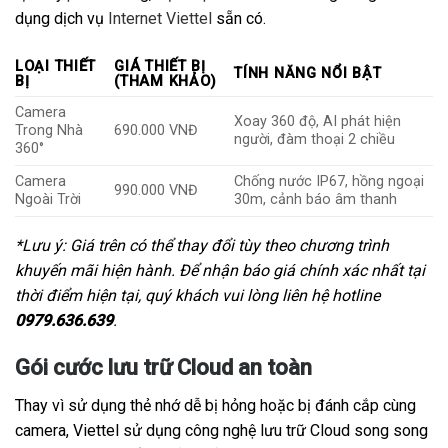
dụng dịch vụ
Internet Viettel
sẵn có.
LOẠI THIẾT
GIÁ THIẾT BỊ
TÍNH NĂNG NỔI BẬT
BỊ
(THAM KHẢO)
Camera
Xoay 360 độ, AI phát hiện
Trong Nhà
690.000 VNĐ
người, đàm thoại 2 chiều
360°
Camera
Chống nước IP67, hồng ngoại
990.000 VNĐ
Ngoài Trời
30m, cảnh báo âm thanh
*Lưu ý: Giá trên có thể thay đổi tùy theo chương trình
khuyến mãi hiện hành. Để nhận báo giá chính xác nhất tại
thời điểm hiện tại, quý khách vui lòng liên hệ hotline
0979.636.639
.
Gói cước lưu trữ Cloud an toàn
Thay vì sử dụng thẻ nhớ dễ bị hỏng hoặc bị đánh cắp cùng
camera, Viettel sử dụng công nghệ lưu trữ Cloud song song