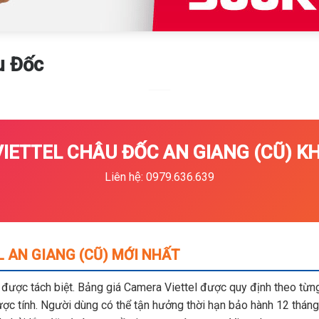
u Đốc
ETTEL CHÂU ĐỐC AN GIANG (CŨ) KH
Liên hệ: 0979.636.639
 AN GIANG (CŨ) MỚI NHẤT
m được tách biệt. Bảng giá Camera Viettel được quy định theo từng 
c tính. Người dùng có thể tận hưởng thời hạn bảo hành 12 tháng,