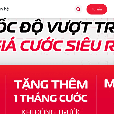
ên hệ
Tư vấn
âu Đốc