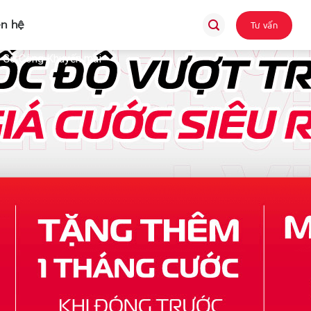
ên hệ
Tư vấn
ã Gò Công Khuyến mãi