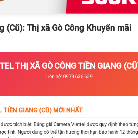
 (Cũ): Thị xã Gò Công Khuyến mãi
EL THỊ XÃ GÒ CÔNG TIỀN GIANG (CŨ)
Liên hệ: 0979.636.639
 TIỀN GIANG (CŨ) MỚI NHẤT
m được tách biệt. Bảng giá Camera Viettel được quy định theo từng 
c tính. Người dùng có thể tận hưởng thời hạn bảo hành 12 tháng,