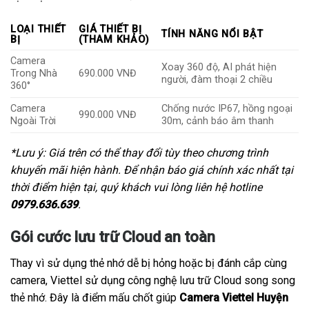
LOẠI THIẾT
GIÁ THIẾT BỊ
TÍNH NĂNG NỔI BẬT
BỊ
(THAM KHẢO)
Camera
Xoay 360 độ, AI phát hiện
Trong Nhà
690.000 VNĐ
người, đàm thoại 2 chiều
360°
Camera
Chống nước IP67, hồng ngoại
990.000 VNĐ
Ngoài Trời
30m, cảnh báo âm thanh
*Lưu ý: Giá trên có thể thay đổi tùy theo chương trình
khuyến mãi hiện hành. Để nhận báo giá chính xác nhất tại
thời điểm hiện tại, quý khách vui lòng liên hệ hotline
0979.636.639
.
Gói cước lưu trữ Cloud an toàn
Thay vì sử dụng thẻ nhớ dễ bị hỏng hoặc bị đánh cắp cùng
camera, Viettel sử dụng công nghệ lưu trữ Cloud song song
thẻ nhớ. Đây là điểm mấu chốt giúp
Camera Viettel Huyện