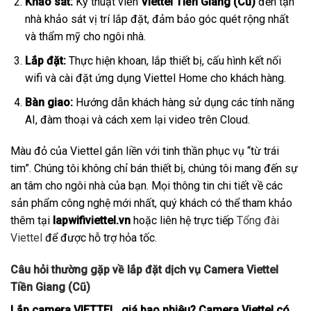
Khảo sát:
Kỹ thuật viên
Viettel Tiền Giang (Cũ)
đến tận
nhà khảo sát vị trí lắp đặt, đảm bảo góc quét rộng nhất
và thẩm mỹ cho ngôi nhà.
Lắp đặt:
Thực hiện khoan, lắp thiết bị, cấu hình kết nối
wifi và cài đặt ứng dụng Viettel Home cho khách hàng.
Bàn giao:
Hướng dẫn khách hàng sử dụng các tính năng
AI, đàm thoại và cách xem lại video trên Cloud.
Màu đỏ của Viettel gắn liền với tinh thần phục vụ “từ trái
tim”. Chúng tôi không chỉ bán thiết bị, chúng tôi mang đến sự
an tâm cho ngôi nhà của bạn. Mọi thông tin chi tiết về các
sản phẩm công nghệ mới nhất, quý khách có thể tham khảo
thêm tại
lapwifiviettel.vn
hoặc liên hệ trực tiếp
Tổng đài
Viettel
để được hỗ trợ hỏa tốc.
Câu hỏi thường gặp về lắp đặt dịch vụ Camera Viettel
Tiền Giang (Cũ)
Lắp camera VIETTEL giá bao nhiêu? Camera Viettel có