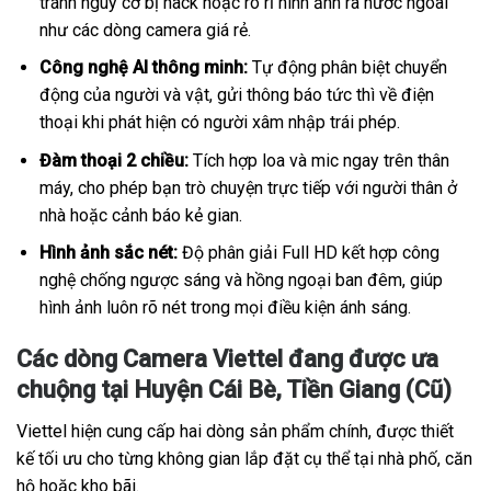
tránh nguy cơ bị hack hoặc rò rỉ hình ảnh ra nước ngoài
như các dòng camera giá rẻ.
Công nghệ AI thông minh:
Tự động phân biệt chuyển
động của người và vật, gửi thông báo tức thì về điện
thoại khi phát hiện có người xâm nhập trái phép.
Đàm thoại 2 chiều:
Tích hợp loa và mic ngay trên thân
máy, cho phép bạn trò chuyện trực tiếp với người thân ở
nhà hoặc cảnh báo kẻ gian.
Hình ảnh sắc nét:
Độ phân giải Full HD kết hợp công
nghệ chống ngược sáng và hồng ngoại ban đêm, giúp
hình ảnh luôn rõ nét trong mọi điều kiện ánh sáng.
Các dòng Camera Viettel đang được ưa
chuộng tại Huyện Cái Bè, Tiền Giang (Cũ)
Viettel hiện cung cấp hai dòng sản phẩm chính, được thiết
kế tối ưu cho từng không gian lắp đặt cụ thể tại nhà phố, căn
hộ hoặc kho bãi.