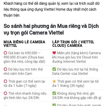
Khách hàng có thể dễ dàng quản lý, xem lại và trích xuất dữ
liệu thông qua ứng dụng Viettel Home duy nhất một cách
thuận tiện.
So sánh hai phương án Mua riêng và Dịch
vụ trọn gói Camera Viettel
MUA RIÊNG LẺ CAMERA
LẮP TRỌN GÓI ( VIETTEL
VIETTEL
CLOUD) CAMERA
Giá bán từ 690.000 –
Miễn phí (tặng kèm) Camera
990.000 đ/cam (Chưa bao
khi mua gói lưu trữ Cloud trên
gồm thẻ nhớ, công lắp đặt)
đường Internet Viettel
Dữ liệu lưu trữ trên thẻ
Dữ liệu lưu trữ tại hệ thống
nhớ cắm trên Cam
Data Center của Viettel
Thời gian có thể xem lại
Thời gian có thể xem lại tối
tối đa 1 tuần (7 ngày)
đa 1 tháng (30 ngày)
Thẻ nhớ nhanh hỏng nếu
Không dùng thẻ nhớ, ghi
ghi hình liên tục 24/24h
24/24h mà không gặp vấn đề gì
Dữ liệu được bảo mật, ngoài