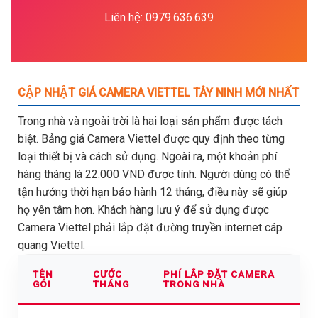
Liên hệ: 0979.636.639
CẬP NHẬT GIÁ CAMERA VIETTEL TÂY NINH MỚI NHẤT
Trong nhà và ngoài trời là hai loại sản phẩm được tách
biệt. Bảng giá Camera Viettel được quy định theo từng
loại thiết bị và cách sử dụng. Ngoài ra, một khoản phí
hàng tháng là 22.000 VND được tính. Người dùng có thể
tận hưởng thời hạn bảo hành 12 tháng, điều này sẽ giúp
họ yên tâm hơn. Khách hàng lưu ý để sử dụng được
Camera Viettel phải lắp đặt đường truyền internet cáp
quang Viettel.
TÊN
CƯỚC
PHÍ LẮP ĐẶT CAMERA
GÓI
THÁNG
TRONG NHÀ