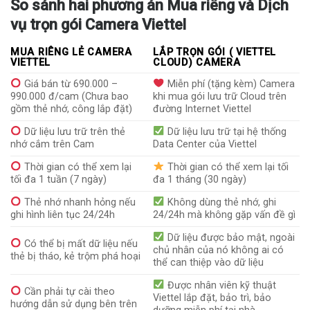
So sánh hai phương án Mua riêng và Dịch
vụ trọn gói Camera Viettel
MUA RIÊNG LẺ CAMERA
LẮP TRỌN GÓI ( VIETTEL
VIETTEL
CLOUD) CAMERA
Giá bán từ 690.000 –
Miễn phí (tặng kèm) Camera
990.000 đ/cam (Chưa bao
khi mua gói lưu trữ Cloud trên
gồm thẻ nhớ, công lắp đặt)
đường Internet Viettel
Dữ liệu lưu trữ trên thẻ
Dữ liệu lưu trữ tại hệ thống
nhớ cắm trên Cam
Data Center của Viettel
Thời gian có thể xem lại
Thời gian có thể xem lại tối
tối đa 1 tuần (7 ngày)
đa 1 tháng (30 ngày)
Thẻ nhớ nhanh hỏng nếu
Không dùng thẻ nhớ, ghi
ghi hình liên tục 24/24h
24/24h mà không gặp vấn đề gì
Dữ liệu được bảo mật, ngoài
Có thể bị mất dữ liệu nếu
chủ nhân của nó không ai có
thẻ bị tháo, kẻ trộm phá hoại
thể can thiệp vào dữ liệu
Được nhân viên kỹ thuật
Cần phải tự cài theo
Viettel lắp đặt, bảo trì, bảo
hướng dẫn sử dụng bên trên