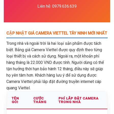
Liên hệ: 0979.636.639
CẬP NHẬT GIÁ CAMERA VIETTEL TÂY NINH MỚI NHẤT
Trong nhà và ngoài trời là hai loại sản phẩm được tách
biệt. Bảng giá Camera Viettel được quy định theo từng
loại thiết bị và cách sử dụng. Ngoài ra, một khoản phí
hàng tháng là 22.000 VND được tính. Người dùng có thể
tận hưởng thời hạn bảo hành 12 tháng, điều này sẽ giúp
họ yên tâm hơn. Khách hàng lưu ý để sử dụng được
Camera Viettel phải lắp đặt đường truyền internet cáp
quang Viettel.
TÊN
CƯỚC
PHÍ LẮP ĐẶT CAMERA
GÓI
THÁNG
TRONG NHÀ