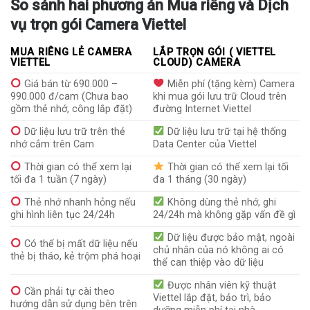
So sánh hai phương án Mua riêng và Dịch
vụ trọn gói Camera Viettel
MUA RIÊNG LẺ CAMERA
LẮP TRỌN GÓI ( VIETTEL
VIETTEL
CLOUD) CAMERA
Giá bán từ 690.000 –
Miễn phí (tặng kèm) Camera
990.000 đ/cam (Chưa bao
khi mua gói lưu trữ Cloud trên
gồm thẻ nhớ, công lắp đặt)
đường Internet Viettel
Dữ liệu lưu trữ trên thẻ
Dữ liệu lưu trữ tại hệ thống
nhớ cắm trên Cam
Data Center của Viettel
Thời gian có thể xem lại
Thời gian có thể xem lại tối
tối đa 1 tuần (7 ngày)
đa 1 tháng (30 ngày)
Thẻ nhớ nhanh hỏng nếu
Không dùng thẻ nhớ, ghi
ghi hình liên tục 24/24h
24/24h mà không gặp vấn đề gì
Dữ liệu được bảo mật, ngoài
Có thể bị mất dữ liệu nếu
chủ nhân của nó không ai có
thẻ bị tháo, kẻ trộm phá hoại
thể can thiệp vào dữ liệu
Được nhân viên kỹ thuật
Cần phải tự cài theo
Viettel lắp đặt, bảo trì, bảo
hướng dẫn sử dụng bên trên