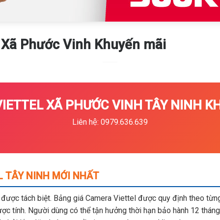
 Xã Phước Vinh Khuyến mãi
IETTEL XÃ PHƯỚC VINH TÂY NINH KHU
Liên hệ: 0979.636.639
L TÂY NINH MỚI NHẤT
m được tách biệt. Bảng giá Camera Viettel được quy định theo từng 
c tính. Người dùng có thể tận hưởng thời hạn bảo hành 12 tháng,