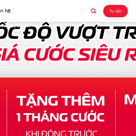
ên hệ
Tư vấn
nh Khuyến mãi