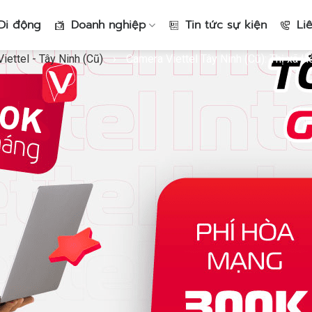
Di động
Doanh nghiệp
Tin tức sự kiện
Li
ettel - Tây Ninh (Cũ)
›
Camera Viettel Tây Ninh (Cũ): Thị xã H