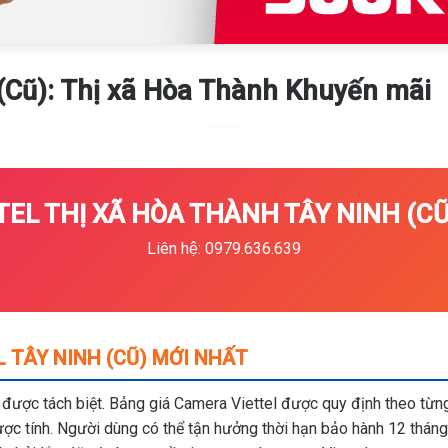
Cũ): Thị xã Hòa Thành Khuyến mãi
EL THỊ XÃ HÒA THÀNH TÂY NINH (CŨ)
Liên hệ: 0979.636.639
 TÂY NINH (CŨ) MỚI NHẤT
m được tách biệt. Bảng giá Camera Viettel được quy định theo từng 
c tính. Người dùng có thể tận hưởng thời hạn bảo hành 12 tháng,