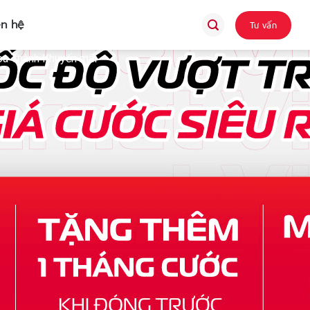
ên hệ
Tư vấn
òa Thành Khuyến mãi