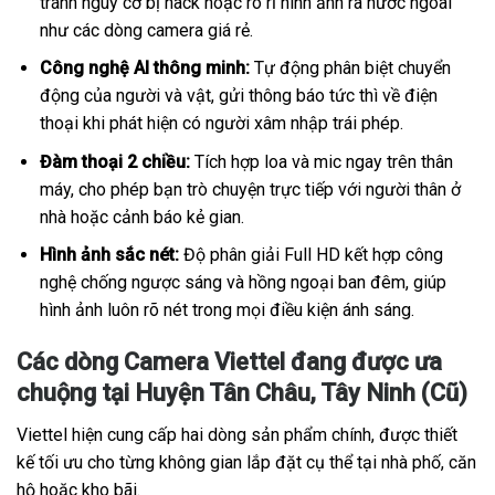
tránh nguy cơ bị hack hoặc rò rỉ hình ảnh ra nước ngoài
như các dòng camera giá rẻ.
Công nghệ AI thông minh:
Tự động phân biệt chuyển
động của người và vật, gửi thông báo tức thì về điện
thoại khi phát hiện có người xâm nhập trái phép.
Đàm thoại 2 chiều:
Tích hợp loa và mic ngay trên thân
máy, cho phép bạn trò chuyện trực tiếp với người thân ở
nhà hoặc cảnh báo kẻ gian.
Hình ảnh sắc nét:
Độ phân giải Full HD kết hợp công
nghệ chống ngược sáng và hồng ngoại ban đêm, giúp
hình ảnh luôn rõ nét trong mọi điều kiện ánh sáng.
Các dòng Camera Viettel đang được ưa
chuộng tại Huyện Tân Châu, Tây Ninh (Cũ)
Viettel hiện cung cấp hai dòng sản phẩm chính, được thiết
kế tối ưu cho từng không gian lắp đặt cụ thể tại nhà phố, căn
hộ hoặc kho bãi.