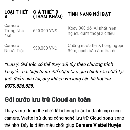
LOẠI THIẾT
GIÁ THIẾT BỊ
TÍNH NĂNG NỔI BẬT
BỊ
(THAM KHẢO)
Camera
Xoay 360 độ, AI phát hiện
Trong Nhà
690.000 VNĐ
người, đàm thoại 2 chiều
360°
Camera
Chống nước IP67, hồng ngoại
990.000 VNĐ
Ngoài Trời
30m, cảnh báo âm thanh
*Lưu ý: Giá trên có thể thay đổi tùy theo chương trình
khuyến mãi hiện hành. Để nhận báo giá chính xác nhất tại
thời điểm hiện tại, quý khách vui lòng liên hệ hotline
0979.636.639
.
Gói cước lưu trữ Cloud an toàn
Thay vì sử dụng thẻ nhớ dễ bị hỏng hoặc bị đánh cắp cùng
camera, Viettel sử dụng công nghệ lưu trữ Cloud song song
thẻ nhớ. Đây là điểm mấu chốt giúp
Camera Viettel Huyện