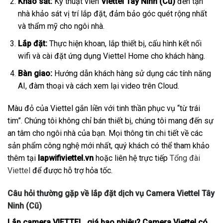
Khảo sát:
Kỹ thuật viên
Viettel Tây Ninh (Cũ)
đến tận
nhà khảo sát vị trí lắp đặt, đảm bảo góc quét rộng nhất
và thẩm mỹ cho ngôi nhà.
Lắp đặt:
Thực hiện khoan, lắp thiết bị, cấu hình kết nối
wifi và cài đặt ứng dụng Viettel Home cho khách hàng.
Bàn giao:
Hướng dẫn khách hàng sử dụng các tính năng
AI, đàm thoại và cách xem lại video trên Cloud.
Màu đỏ của Viettel gắn liền với tinh thần phục vụ “từ trái
tim”. Chúng tôi không chỉ bán thiết bị, chúng tôi mang đến sự
an tâm cho ngôi nhà của bạn. Mọi thông tin chi tiết về các
sản phẩm công nghệ mới nhất, quý khách có thể tham khảo
thêm tại
lapwifiviettel.vn
hoặc liên hệ trực tiếp
Tổng đài
Viettel
để được hỗ trợ hỏa tốc.
Câu hỏi thường gặp về lắp đặt dịch vụ Camera Viettel Tây
Ninh (Cũ)
Lắp camera VIETTEL giá bao nhiêu? Camera Viettel có