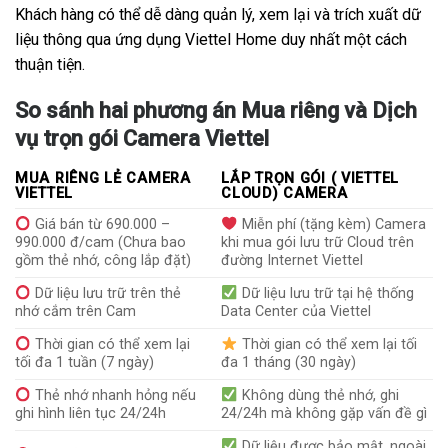
Khách hàng có thể dễ dàng quản lý, xem lại và trích xuất dữ
liệu thông qua ứng dụng Viettel Home duy nhất một cách
thuận tiện.
So sánh hai phương án Mua riêng và Dịch
vụ trọn gói Camera Viettel
MUA RIÊNG LẺ CAMERA
LẮP TRỌN GÓI ( VIETTEL
VIETTEL
CLOUD) CAMERA
Giá bán từ 690.000 –
Miễn phí (tặng kèm) Camera
990.000 đ/cam (Chưa bao
khi mua gói lưu trữ Cloud trên
gồm thẻ nhớ, công lắp đặt)
đường Internet Viettel
Dữ liệu lưu trữ trên thẻ
Dữ liệu lưu trữ tại hệ thống
nhớ cắm trên Cam
Data Center của Viettel
Thời gian có thể xem lại
Thời gian có thể xem lại tối
tối đa 1 tuần (7 ngày)
đa 1 tháng (30 ngày)
Thẻ nhớ nhanh hỏng nếu
Không dùng thẻ nhớ, ghi
ghi hình liên tục 24/24h
24/24h mà không gặp vấn đề gì
Dữ liệu được bảo mật, ngoài