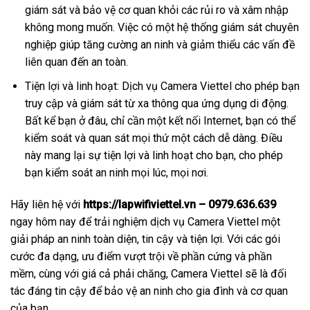
giám sát và bảo vệ cơ quan khỏi các rủi ro và xâm nhập
không mong muốn. Việc có một hệ thống giám sát chuyên
nghiệp giúp tăng cường an ninh và giảm thiểu các vấn đề
liên quan đến an toàn.
Tiện lợi và linh hoạt: Dịch vụ Camera Viettel cho phép bạn
truy cập và giám sát từ xa thông qua ứng dụng di động.
Bất kể bạn ở đâu, chỉ cần một kết nối Internet, bạn có thể
kiểm soát và quan sát mọi thứ một cách dễ dàng. Điều
này mang lại sự tiện lợi và linh hoạt cho bạn, cho phép
bạn kiểm soát an ninh mọi lúc, mọi nơi.
Hãy liên hệ với
https://lapwifiviettel.vn – 0979.636.639
ngay hôm nay để trải nghiệm dịch vụ Camera Viettel một
giải pháp an ninh toàn diện, tin cậy và tiện lợi. Với các gói
cước đa dạng, ưu điểm vượt trội về phần cứng và phần
mềm, cùng với giá cả phải chăng, Camera Viettel sẽ là đối
tác đáng tin cậy để bảo vệ an ninh cho gia đình và cơ quan
của bạn.