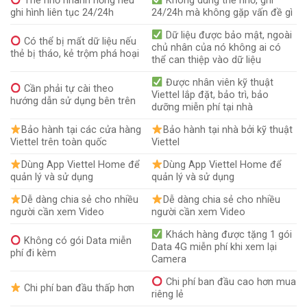
Thẻ nhớ nhanh hỏng nếu
Không dùng thẻ nhớ, ghi
ghi hình liên tục 24/24h
24/24h mà không gặp vấn đề gì
Dữ liệu được bảo mật, ngoài
Có thể bị mất dữ liệu nếu
chủ nhân của nó không ai có
thẻ bị tháo, kẻ trộm phá hoại
thể can thiệp vào dữ liệu
Được nhân viên kỹ thuật
Cần phải tự cài theo
Viettel lắp đặt, bảo trì, bảo
hướng dẫn sử dụng bên trên
dưỡng miễn phí tại nhà
Bảo hành tại các cửa hàng
Bảo hành tại nhà bởi kỹ thuật
Viettel trên toàn quốc
Viettel
Dùng App Viettel Home để
Dùng App Viettel Home để
quản lý và sử dụng
quản lý và sử dụng
Dễ dàng chia sẻ cho nhiều
Dễ dàng chia sẻ cho nhiều
người cần xem Video
người cần xem Video
Khách hàng được tặng 1 gói
Không có gói Data miễn
Data 4G miễn phí khi xem lại
phí đi kèm
Camera
Chi phí ban đầu cao hơn mua
Chi phí ban đầu thấp hơn
riêng lẻ