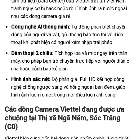
tâm dữ liệu (Data Center) của Viettel đặt tại Việt Nam,
tránh nguy cơ bị hack hoặc rò rỉ hình ảnh ra nước ngoài
như các dòng camera giá rẻ.
Công nghệ AI thông minh:
Tự động phân biệt chuyển
động của người và vật, gửi thông báo tức thì về điện
thoại khi phát hiện có người xâm nhập trái phép.
Đàm thoại 2 chiều:
Tích hợp loa và mic ngay trên thân
máy, cho phép bạn trò chuyện trực tiếp với người thân ở
nhà hoặc cảnh báo kẻ gian.
Hình ảnh sắc nét:
Độ phân giải Full HD kết hợp công
nghệ chống ngược sáng và hồng ngoại ban đêm, giúp
hình ảnh luôn rõ nét trong mọi điều kiện ánh sáng.
Các dòng Camera Viettel đang được ưa
chuộng tại Thị xã Ngã Năm, Sóc Trăng
(Cũ)
Viettel hiện cung cấp hai dòng sản phẩm chính, được thiết