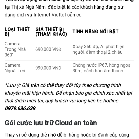
tại Thị xã Ngã Năm, đặc biệt là các khách hàng đang sử
dụng dịch vụ
Internet Viettel
sẵn có.
LOẠI THIẾT
GIÁ THIẾT BỊ
TÍNH NĂNG NỔI BẬT
BỊ
(THAM KHẢO)
Camera
Xoay 360 độ, AI phát hiện
Trong Nhà
690.000 VNĐ
người, đàm thoại 2 chiều
360°
Camera
Chống nước IP67, hồng ngoại
990.000 VNĐ
Ngoài Trời
30m, cảnh báo âm thanh
*Lưu ý: Giá trên có thể thay đổi tùy theo chương trình
khuyến mãi hiện hành. Để nhận báo giá chính xác nhất tại
thời điểm hiện tại, quý khách vui lòng liên hệ hotline
0979.636.639
.
Gói cước lưu trữ Cloud an toàn
Thay vì sử dụng thẻ nhớ dễ bị hỏng hoặc bị đánh cắp cùng