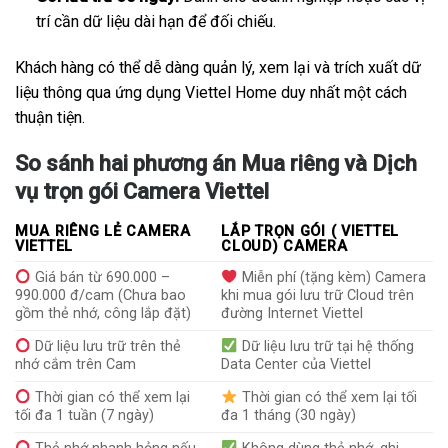
trí cần dữ liệu dài hạn để đối chiếu.
Khách hàng có thể dễ dàng quản lý, xem lại và trích xuất dữ
liệu thông qua ứng dụng Viettel Home duy nhất một cách
thuận tiện.
So sánh hai phương án Mua riêng và Dịch
vụ trọn gói Camera Viettel
MUA RIÊNG LẺ CAMERA
LẮP TRỌN GÓI ( VIETTEL
VIETTEL
CLOUD) CAMERA
Giá bán từ 690.000 –
Miễn phí (tặng kèm) Camera
990.000 đ/cam (Chưa bao
khi mua gói lưu trữ Cloud trên
gồm thẻ nhớ, công lắp đặt)
đường Internet Viettel
Dữ liệu lưu trữ trên thẻ
Dữ liệu lưu trữ tại hệ thống
nhớ cắm trên Cam
Data Center của Viettel
Thời gian có thể xem lại
Thời gian có thể xem lại tối
tối đa 1 tuần (7 ngày)
đa 1 tháng (30 ngày)