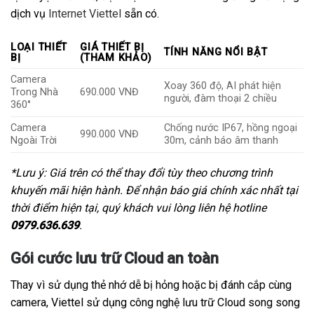
dịch vụ
Internet Viettel
sẵn có.
LOẠI THIẾT
GIÁ THIẾT BỊ
TÍNH NĂNG NỔI BẬT
BỊ
(THAM KHẢO)
Camera
Xoay 360 độ, AI phát hiện
Trong Nhà
690.000 VNĐ
người, đàm thoại 2 chiều
360°
Camera
Chống nước IP67, hồng ngoại
990.000 VNĐ
Ngoài Trời
30m, cảnh báo âm thanh
*Lưu ý: Giá trên có thể thay đổi tùy theo chương trình
khuyến mãi hiện hành. Để nhận báo giá chính xác nhất tại
thời điểm hiện tại, quý khách vui lòng liên hệ hotline
0979.636.639
.
Gói cước lưu trữ Cloud an toàn
Thay vì sử dụng thẻ nhớ dễ bị hỏng hoặc bị đánh cắp cùng
camera, Viettel sử dụng công nghệ lưu trữ Cloud song song