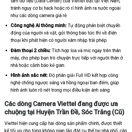
tâm dữ liệu (Data Center) của Viettel đặt tại Việt Nam,
tránh nguy cơ bị hack hoặc rò rỉ hình ảnh ra nước ngoài
như các dòng camera giá rẻ.
Công nghệ AI thông minh:
Tự động phân biệt chuyển
động của người và vật, gửi thông báo tức thì về điện
thoại khi phát hiện có người xâm nhập trái phép.
Đàm thoại 2 chiều:
Tích hợp loa và mic ngay trên thân
máy, cho phép bạn trò chuyện trực tiếp với người thân ở
nhà hoặc cảnh báo kẻ gian.
Hình ảnh sắc nét:
Độ phân giải Full HD kết hợp công
nghệ chống ngược sáng và hồng ngoại ban đêm, giúp
hình ảnh luôn rõ nét trong mọi điều kiện ánh sáng.
Các dòng Camera Viettel đang được ưa
chuộng tại Huyện Trần Đề, Sóc Trăng (Cũ)
Viettel hiện cung cấp hai dòng sản phẩm chính, được thiết
kế tối ưu cho từng không gian lắp đặt cụ thể tại nhà phố, căn