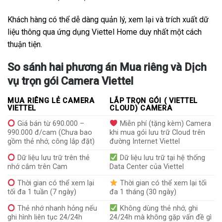
Khách hàng có thể dễ dàng quản lý, xem lại và trích xuất dữ
liệu thông qua ứng dụng Viettel Home duy nhất một cách
thuận tiện.
So sánh hai phương án Mua riêng và Dịch
vụ trọn gói Camera Viettel
MUA RIÊNG LẺ CAMERA
LẮP TRỌN GÓI ( VIETTEL
VIETTEL
CLOUD) CAMERA
Giá bán từ 690.000 –
Miễn phí (tặng kèm) Camera
990.000 đ/cam (Chưa bao
khi mua gói lưu trữ Cloud trên
gồm thẻ nhớ, công lắp đặt)
đường Internet Viettel
Dữ liệu lưu trữ trên thẻ
Dữ liệu lưu trữ tại hệ thống
nhớ cắm trên Cam
Data Center của Viettel
Thời gian có thể xem lại
Thời gian có thể xem lại tối
tối đa 1 tuần (7 ngày)
đa 1 tháng (30 ngày)
Thẻ nhớ nhanh hỏng nếu
Không dùng thẻ nhớ, ghi
ghi hình liên tục 24/24h
24/24h mà không gặp vấn đề gì