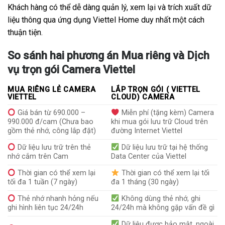
Khách hàng có thể dễ dàng quản lý, xem lại và trích xuất dữ
liệu thông qua ứng dụng Viettel Home duy nhất một cách
thuận tiện.
So sánh hai phương án Mua riêng và Dịch
vụ trọn gói Camera Viettel
MUA RIÊNG LẺ CAMERA
LẮP TRỌN GÓI ( VIETTEL
VIETTEL
CLOUD) CAMERA
Giá bán từ 690.000 –
Miễn phí (tặng kèm) Camera
990.000 đ/cam (Chưa bao
khi mua gói lưu trữ Cloud trên
gồm thẻ nhớ, công lắp đặt)
đường Internet Viettel
Dữ liệu lưu trữ trên thẻ
Dữ liệu lưu trữ tại hệ thống
nhớ cắm trên Cam
Data Center của Viettel
Thời gian có thể xem lại
Thời gian có thể xem lại tối
tối đa 1 tuần (7 ngày)
đa 1 tháng (30 ngày)
Thẻ nhớ nhanh hỏng nếu
Không dùng thẻ nhớ, ghi
ghi hình liên tục 24/24h
24/24h mà không gặp vấn đề gì
Dữ liệu được bảo mật, ngoài