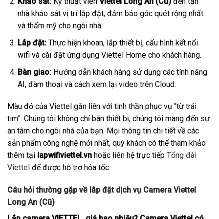
Khảo sát:
Kỹ thuật viên
Viettel Long An (Cũ)
đến tận
nhà khảo sát vị trí lắp đặt, đảm bảo góc quét rộng nhất
và thẩm mỹ cho ngôi nhà.
Lắp đặt:
Thực hiện khoan, lắp thiết bị, cấu hình kết nối
wifi và cài đặt ứng dụng Viettel Home cho khách hàng.
Bàn giao:
Hướng dẫn khách hàng sử dụng các tính năng
AI, đàm thoại và cách xem lại video trên Cloud.
Màu đỏ của Viettel gắn liền với tinh thần phục vụ “từ trái
tim”. Chúng tôi không chỉ bán thiết bị, chúng tôi mang đến sự
an tâm cho ngôi nhà của bạn. Mọi thông tin chi tiết về các
sản phẩm công nghệ mới nhất, quý khách có thể tham khảo
thêm tại
lapwifiviettel.vn
hoặc liên hệ trực tiếp
Tổng đài
Viettel
để được hỗ trợ hỏa tốc.
Câu hỏi thường gặp về lắp đặt dịch vụ Camera Viettel
Long An (Cũ)
Lắp camera VIETTEL giá bao nhiêu? Camera Viettel có