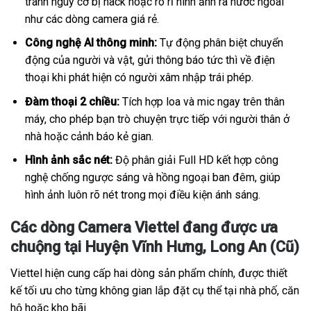
tránh nguy cơ bị hack hoặc rò rỉ hình ảnh ra nước ngoài
như các dòng camera giá rẻ.
Công nghệ AI thông minh:
Tự động phân biệt chuyển
động của người và vật, gửi thông báo tức thì về điện
thoại khi phát hiện có người xâm nhập trái phép.
Đàm thoại 2 chiều:
Tích hợp loa và mic ngay trên thân
máy, cho phép bạn trò chuyện trực tiếp với người thân ở
nhà hoặc cảnh báo kẻ gian.
Hình ảnh sắc nét:
Độ phân giải Full HD kết hợp công
nghệ chống ngược sáng và hồng ngoại ban đêm, giúp
hình ảnh luôn rõ nét trong mọi điều kiện ánh sáng.
Các dòng Camera Viettel đang được ưa
chuộng tại Huyện Vĩnh Hưng, Long An (Cũ)
Viettel hiện cung cấp hai dòng sản phẩm chính, được thiết
kế tối ưu cho từng không gian lắp đặt cụ thể tại nhà phố, căn
hộ hoặc kho bãi.