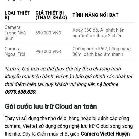
LOẠI THIẾT
GIÁ THIẾT BỊ
TÍNH NĂNG NỔI BẬT
BỊ
(THAM KHẢO)
Camera
Xoay 360 độ, AI phát hiện
Trong Nhà
690.000 VNĐ
người, đàm thoại 2 chiều
360°
Camera
Chống nước IP67, hồng ngoại
990.000 VNĐ
Ngoài Trời
30m, cảnh báo âm thanh
*Lưu ý: Giá trên có thể thay đổi tùy theo chương trình
khuyến mãi hiện hành. Để nhận báo giá chính xác nhất tại
thời điểm hiện tại, quý khách vui lòng liên hệ hotline
0979.636.639
.
Gói cước lưu trữ Cloud an toàn
Thay vì sử dụng thẻ nhớ dễ bị hỏng hoặc bị đánh cắp cùng
camera, Viettel sử dụng công nghệ lưu trữ Cloud song song
thẻ nhớ. Đây là điểm mấu chốt giúp
Camera Viettel Huyện