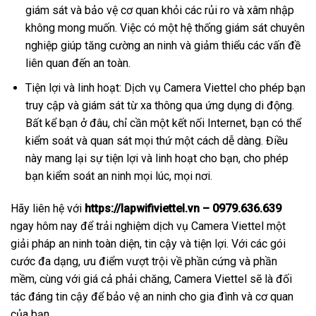
giám sát và bảo vệ cơ quan khỏi các rủi ro và xâm nhập
không mong muốn. Việc có một hệ thống giám sát chuyên
nghiệp giúp tăng cường an ninh và giảm thiểu các vấn đề
liên quan đến an toàn.
Tiện lợi và linh hoạt: Dịch vụ Camera Viettel cho phép bạn
truy cập và giám sát từ xa thông qua ứng dụng di động.
Bất kể bạn ở đâu, chỉ cần một kết nối Internet, bạn có thể
kiểm soát và quan sát mọi thứ một cách dễ dàng. Điều
này mang lại sự tiện lợi và linh hoạt cho bạn, cho phép
bạn kiểm soát an ninh mọi lúc, mọi nơi.
Hãy liên hệ với
https://lapwifiviettel.vn – 0979.636.639
ngay hôm nay để trải nghiệm dịch vụ Camera Viettel một
giải pháp an ninh toàn diện, tin cậy và tiện lợi. Với các gói
cước đa dạng, ưu điểm vượt trội về phần cứng và phần
mềm, cùng với giá cả phải chăng, Camera Viettel sẽ là đối
tác đáng tin cậy để bảo vệ an ninh cho gia đình và cơ quan
của bạn.