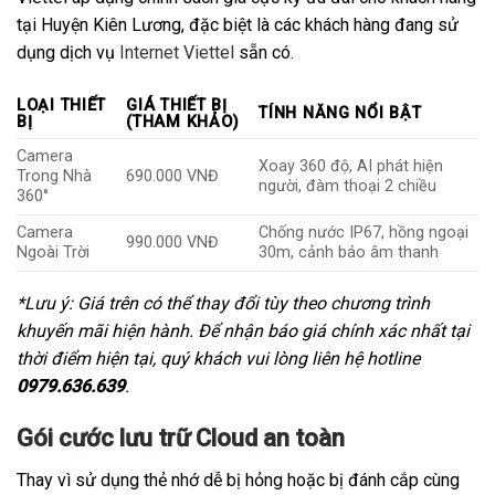
tại Huyện Kiên Lương, đặc biệt là các khách hàng đang sử
dụng dịch vụ
Internet Viettel
sẵn có.
LOẠI THIẾT
GIÁ THIẾT BỊ
TÍNH NĂNG NỔI BẬT
BỊ
(THAM KHẢO)
Camera
Xoay 360 độ, AI phát hiện
Trong Nhà
690.000 VNĐ
người, đàm thoại 2 chiều
360°
Camera
Chống nước IP67, hồng ngoại
990.000 VNĐ
Ngoài Trời
30m, cảnh báo âm thanh
*Lưu ý: Giá trên có thể thay đổi tùy theo chương trình
khuyến mãi hiện hành. Để nhận báo giá chính xác nhất tại
thời điểm hiện tại, quý khách vui lòng liên hệ hotline
0979.636.639
.
Gói cước lưu trữ Cloud an toàn
Thay vì sử dụng thẻ nhớ dễ bị hỏng hoặc bị đánh cắp cùng