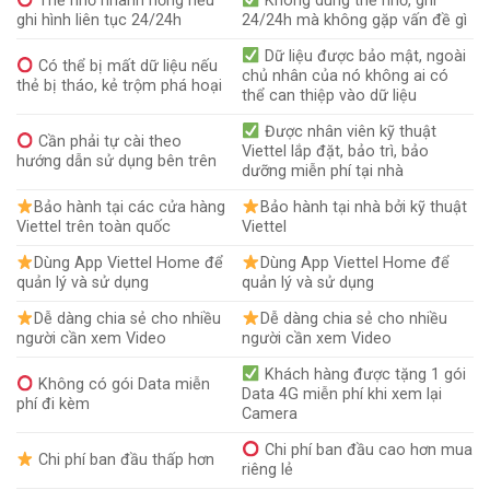
Thẻ nhớ nhanh hỏng nếu
Không dùng thẻ nhớ, ghi
ghi hình liên tục 24/24h
24/24h mà không gặp vấn đề gì
Dữ liệu được bảo mật, ngoài
Có thể bị mất dữ liệu nếu
chủ nhân của nó không ai có
thẻ bị tháo, kẻ trộm phá hoại
thể can thiệp vào dữ liệu
Được nhân viên kỹ thuật
Cần phải tự cài theo
Viettel lắp đặt, bảo trì, bảo
hướng dẫn sử dụng bên trên
dưỡng miễn phí tại nhà
Bảo hành tại các cửa hàng
Bảo hành tại nhà bởi kỹ thuật
Viettel trên toàn quốc
Viettel
Dùng App Viettel Home để
Dùng App Viettel Home để
quản lý và sử dụng
quản lý và sử dụng
Dễ dàng chia sẻ cho nhiều
Dễ dàng chia sẻ cho nhiều
người cần xem Video
người cần xem Video
Khách hàng được tặng 1 gói
Không có gói Data miễn
Data 4G miễn phí khi xem lại
phí đi kèm
Camera
Chi phí ban đầu cao hơn mua
Chi phí ban đầu thấp hơn
riêng lẻ