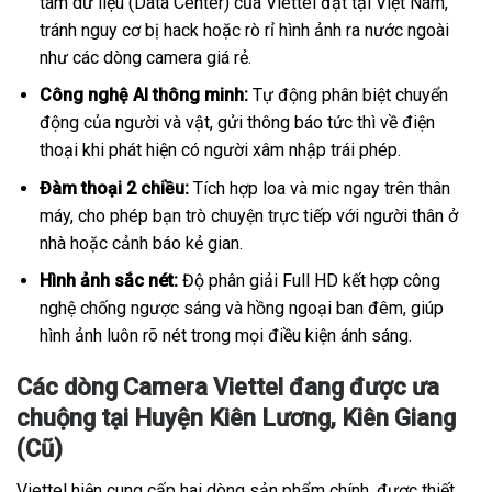
tâm dữ liệu (Data Center) của Viettel đặt tại Việt Nam,
tránh nguy cơ bị hack hoặc rò rỉ hình ảnh ra nước ngoài
như các dòng camera giá rẻ.
Công nghệ AI thông minh:
Tự động phân biệt chuyển
động của người và vật, gửi thông báo tức thì về điện
thoại khi phát hiện có người xâm nhập trái phép.
Đàm thoại 2 chiều:
Tích hợp loa và mic ngay trên thân
máy, cho phép bạn trò chuyện trực tiếp với người thân ở
nhà hoặc cảnh báo kẻ gian.
Hình ảnh sắc nét:
Độ phân giải Full HD kết hợp công
nghệ chống ngược sáng và hồng ngoại ban đêm, giúp
hình ảnh luôn rõ nét trong mọi điều kiện ánh sáng.
Các dòng Camera Viettel đang được ưa
chuộng tại Huyện Kiên Lương, Kiên Giang
(Cũ)
Viettel hiện cung cấp hai dòng sản phẩm chính, được thiết