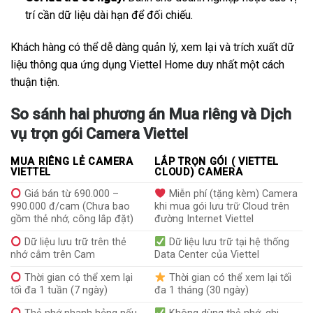
trí cần dữ liệu dài hạn để đối chiếu.
Khách hàng có thể dễ dàng quản lý, xem lại và trích xuất dữ
liệu thông qua ứng dụng Viettel Home duy nhất một cách
thuận tiện.
So sánh hai phương án Mua riêng và Dịch
vụ trọn gói Camera Viettel
MUA RIÊNG LẺ CAMERA
LẮP TRỌN GÓI ( VIETTEL
VIETTEL
CLOUD) CAMERA
Giá bán từ 690.000 –
Miễn phí (tặng kèm) Camera
990.000 đ/cam (Chưa bao
khi mua gói lưu trữ Cloud trên
gồm thẻ nhớ, công lắp đặt)
đường Internet Viettel
Dữ liệu lưu trữ trên thẻ
Dữ liệu lưu trữ tại hệ thống
nhớ cắm trên Cam
Data Center của Viettel
Thời gian có thể xem lại
Thời gian có thể xem lại tối
tối đa 1 tuần (7 ngày)
đa 1 tháng (30 ngày)