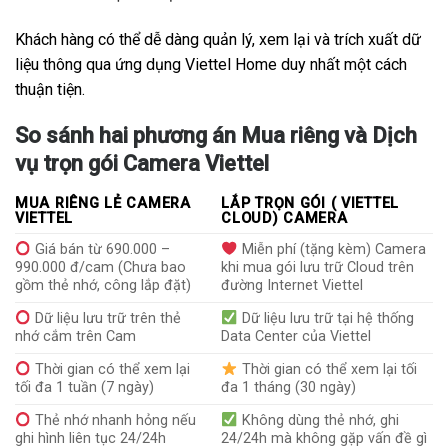
Khách hàng có thể dễ dàng quản lý, xem lại và trích xuất dữ
liệu thông qua ứng dụng Viettel Home duy nhất một cách
thuận tiện.
So sánh hai phương án Mua riêng và Dịch
vụ trọn gói Camera Viettel
MUA RIÊNG LẺ CAMERA
LẮP TRỌN GÓI ( VIETTEL
VIETTEL
CLOUD) CAMERA
Giá bán từ 690.000 –
Miễn phí (tặng kèm) Camera
990.000 đ/cam (Chưa bao
khi mua gói lưu trữ Cloud trên
gồm thẻ nhớ, công lắp đặt)
đường Internet Viettel
Dữ liệu lưu trữ trên thẻ
Dữ liệu lưu trữ tại hệ thống
nhớ cắm trên Cam
Data Center của Viettel
Thời gian có thể xem lại
Thời gian có thể xem lại tối
tối đa 1 tuần (7 ngày)
đa 1 tháng (30 ngày)
Thẻ nhớ nhanh hỏng nếu
Không dùng thẻ nhớ, ghi
ghi hình liên tục 24/24h
24/24h mà không gặp vấn đề gì