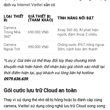
dịch vụ
Internet Viettel
sẵn có.
LOẠI THIẾT
GIÁ THIẾT BỊ
TÍNH NĂNG NỔI BẬT
BỊ
(THAM KHẢO)
Camera
Xoay 360 độ, AI phát hiện
Trong Nhà
690.000 VNĐ
người, đàm thoại 2 chiều
360°
Camera
Chống nước IP67, hồng ngoại
990.000 VNĐ
Ngoài Trời
30m, cảnh báo âm thanh
*Lưu ý: Giá trên có thể thay đổi tùy theo chương trình
khuyến mãi hiện hành. Để nhận báo giá chính xác nhất tại
thời điểm hiện tại, quý khách vui lòng liên hệ hotline
0979.636.639
.
Gói cước lưu trữ Cloud an toàn
Thay vì sử dụng thẻ nhớ dễ bị hỏng hoặc bị đánh cắp cùng
camera, Viettel sử dụng công nghệ lưu trữ Cloud song song