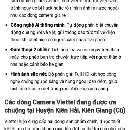
tâm dữ liệu (Data Center) của Viettel đặt tại Việt Nam,
tránh nguy cơ bị hack hoặc rò rỉ hình ảnh ra nước ngoài
như các dòng camera giá rẻ.
Công nghệ AI thông minh:
Tự động phân biệt chuyển
động của người và vật, gửi thông báo tức thì về điện
thoại khi phát hiện có người xâm nhập trái phép.
Đàm thoại 2 chiều:
Tích hợp loa và mic ngay trên thân
máy, cho phép bạn trò chuyện trực tiếp với người thân ở
nhà hoặc cảnh báo kẻ gian.
Hình ảnh sắc nét:
Độ phân giải Full HD kết hợp công
nghệ chống ngược sáng và hồng ngoại ban đêm, giúp
hình ảnh luôn rõ nét trong mọi điều kiện ánh sáng.
Các dòng Camera Viettel đang được ưa
chuộng tại Huyện Kiên Hải, Kiên Giang (Cũ)
Viettel hiện cung cấp hai dòng sản phẩm chính, được thiết
kế tối ưu cho từng không gian lắp đặt cụ thể tại nhà phố, căn