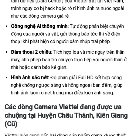
tâm dữ liệu (Data Center) của Viettel đặt tại Việt Nam,
tránh nguy cơ bị hack hoặc rò rỉ hình ảnh ra nước ngoài
như các dòng camera giá rẻ.
Công nghệ AI thông minh:
Tự động phân biệt chuyển
động của người và vật, gửi thông báo tức thì về điện
thoại khi phát hiện có người xâm nhập trái phép.
Đàm thoại 2 chiều:
Tích hợp loa và mic ngay trên thân
máy, cho phép bạn trò chuyện trực tiếp với người thân ở
nhà hoặc cảnh báo kẻ gian.
Hình ảnh sắc nét:
Độ phân giải Full HD kết hợp công
nghệ chống ngược sáng và hồng ngoại ban đêm, giúp
hình ảnh luôn rõ nét trong mọi điều kiện ánh sáng.
Các dòng Camera Viettel đang được ưa
chuộng tại Huyện Châu Thành, Kiên Giang
(Cũ)
Viettel hiện cung cấp hai dòng sản phẩm chính, được thiết