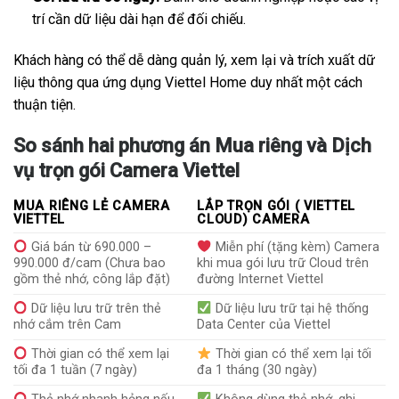
trí cần dữ liệu dài hạn để đối chiếu.
Khách hàng có thể dễ dàng quản lý, xem lại và trích xuất dữ
liệu thông qua ứng dụng Viettel Home duy nhất một cách
thuận tiện.
So sánh hai phương án Mua riêng và Dịch
vụ trọn gói Camera Viettel
MUA RIÊNG LẺ CAMERA
LẮP TRỌN GÓI ( VIETTEL
VIETTEL
CLOUD) CAMERA
Giá bán từ 690.000 –
Miễn phí (tặng kèm) Camera
990.000 đ/cam (Chưa bao
khi mua gói lưu trữ Cloud trên
gồm thẻ nhớ, công lắp đặt)
đường Internet Viettel
Dữ liệu lưu trữ trên thẻ
Dữ liệu lưu trữ tại hệ thống
nhớ cắm trên Cam
Data Center của Viettel
Thời gian có thể xem lại
Thời gian có thể xem lại tối
tối đa 1 tuần (7 ngày)
đa 1 tháng (30 ngày)