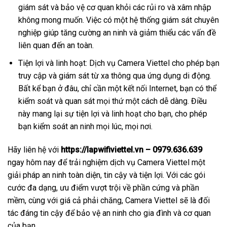
giám sát và bảo vệ cơ quan khỏi các rủi ro và xâm nhập
không mong muốn. Việc có một hệ thống giám sát chuyên
nghiệp giúp tăng cường an ninh và giảm thiểu các vấn đề
liên quan đến an toàn.
Tiện lợi và linh hoạt: Dịch vụ Camera Viettel cho phép bạn
truy cập và giám sát từ xa thông qua ứng dụng di động.
Bất kể bạn ở đâu, chỉ cần một kết nối Internet, bạn có thể
kiểm soát và quan sát mọi thứ một cách dễ dàng. Điều
này mang lại sự tiện lợi và linh hoạt cho bạn, cho phép
bạn kiểm soát an ninh mọi lúc, mọi nơi.
Hãy liên hệ với
https://lapwifiviettel.vn – 0979.636.639
ngay hôm nay để trải nghiệm dịch vụ Camera Viettel một
giải pháp an ninh toàn diện, tin cậy và tiện lợi. Với các gói
cước đa dạng, ưu điểm vượt trội về phần cứng và phần
mềm, cùng với giá cả phải chăng, Camera Viettel sẽ là đối
tác đáng tin cậy để bảo vệ an ninh cho gia đình và cơ quan
của bạn.