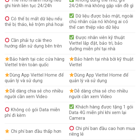
Thẻ nhớ nhanh hỏng nếu
Không dùng thẻ nhớ, ghi
ghi hình liên tục 24/24h
24/24h mà không gặp vấn đề gì
Dữ liệu được bảo mật, ngoài
Có thể bị mất dữ liệu nếu
chủ nhân của nó không ai có
thẻ bị tháo, kẻ trộm phá hoại
thể can thiệp vào dữ liệu
Được nhân viên kỹ thuật
Cần phải tự cài theo
Viettel lắp đặt, bảo trì, bảo
hướng dẫn sử dụng bên trên
dưỡng miễn phí tại nhà
Bảo hành tại các cửa hàng
Bảo hành tại nhà bởi kỹ thuật
Viettel trên toàn quốc
Viettel
Dùng App Viettel Home để
Dùng App Viettel Home để
quản lý và sử dụng
quản lý và sử dụng
Dễ dàng chia sẻ cho nhiều
Dễ dàng chia sẻ cho nhiều
người cần xem Video
người cần xem Video
Khách hàng được tặng 1 gói
Không có gói Data miễn
Data 4G miễn phí khi xem lại
phí đi kèm
Camera
Chi phí ban đầu cao hơn mua
Chi phí ban đầu thấp hơn
riêng lẻ