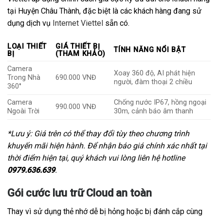
tại Huyện Châu Thành, đặc biệt là các khách hàng đang sử
dụng dịch vụ
Internet Viettel
sẵn có.
LOẠI THIẾT
GIÁ THIẾT BỊ
TÍNH NĂNG NỔI BẬT
BỊ
(THAM KHẢO)
Camera
Xoay 360 độ, AI phát hiện
Trong Nhà
690.000 VNĐ
người, đàm thoại 2 chiều
360°
Camera
Chống nước IP67, hồng ngoại
990.000 VNĐ
Ngoài Trời
30m, cảnh báo âm thanh
*Lưu ý: Giá trên có thể thay đổi tùy theo chương trình
khuyến mãi hiện hành. Để nhận báo giá chính xác nhất tại
thời điểm hiện tại, quý khách vui lòng liên hệ hotline
0979.636.639
.
Gói cước lưu trữ Cloud an toàn
Thay vì sử dụng thẻ nhớ dễ bị hỏng hoặc bị đánh cắp cùng