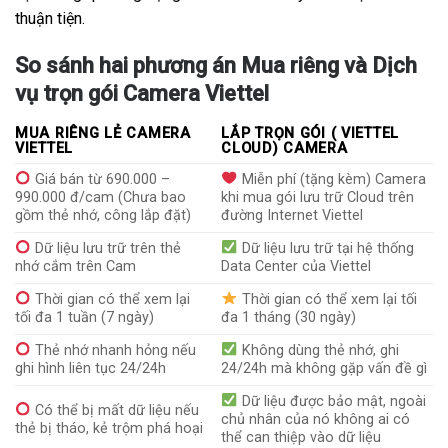
thuận tiện.
So sánh hai phương án Mua riêng và Dịch
vụ trọn gói Camera Viettel
MUA RIÊNG LẺ CAMERA
LẮP TRỌN GÓI ( VIETTEL
VIETTEL
CLOUD) CAMERA
Giá bán từ 690.000 –
Miễn phí (tặng kèm) Camera
990.000 đ/cam (Chưa bao
khi mua gói lưu trữ Cloud trên
gồm thẻ nhớ, công lắp đặt)
đường Internet Viettel
Dữ liệu lưu trữ trên thẻ
Dữ liệu lưu trữ tại hệ thống
nhớ cắm trên Cam
Data Center của Viettel
Thời gian có thể xem lại
Thời gian có thể xem lại tối
tối đa 1 tuần (7 ngày)
đa 1 tháng (30 ngày)
Thẻ nhớ nhanh hỏng nếu
Không dùng thẻ nhớ, ghi
ghi hình liên tục 24/24h
24/24h mà không gặp vấn đề gì
Dữ liệu được bảo mật, ngoài
Có thể bị mất dữ liệu nếu
chủ nhân của nó không ai có
thẻ bị tháo, kẻ trộm phá hoại
thể can thiệp vào dữ liệu