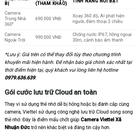
TÍNH NĂNG NỔI BẬT
BỊ
(THAM KHẢO)
Camera
Xoay 360 độ, AI phát hiện
Trong Nhà
690.000 VNĐ
người, đàm thoại 2 chiều
360°
Camera
Chống nước IP67, hồng ngoại
990.000 VNĐ
Ngoài Trời
30m, cảnh báo âm thanh
*Lưu ý: Giá trên có thể thay đổi tùy theo chương trình
khuyến mãi hiện hành. Để nhận báo giá chính xác nhất tại
thời điểm hiện tại, quý khách vui lòng liên hệ hotline
0979.636.639
.
Gói cước lưu trữ Cloud an toàn
Thay vì sử dụng thẻ nhớ dễ bị hỏng hoặc bị đánh cắp cùng
camera, Viettel sử dụng công nghệ lưu trữ Cloud song song
thẻ nhớ. Đây là điểm mấu chốt giúp
Camera Viettel Xã
Nhuận Đức
trở nên khác biệt và đáng tin cậy hơn.