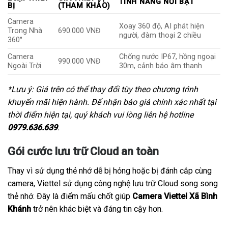
TÍNH NĂNG NỔI BẬT
BỊ
(THAM KHẢO)
Camera
Xoay 360 độ, AI phát hiện
Trong Nhà
690.000 VNĐ
người, đàm thoại 2 chiều
360°
Camera
Chống nước IP67, hồng ngoại
990.000 VNĐ
Ngoài Trời
30m, cảnh báo âm thanh
*Lưu ý: Giá trên có thể thay đổi tùy theo chương trình
khuyến mãi hiện hành. Để nhận báo giá chính xác nhất tại
thời điểm hiện tại, quý khách vui lòng liên hệ hotline
0979.636.639
.
Gói cước lưu trữ Cloud an toàn
Thay vì sử dụng thẻ nhớ dễ bị hỏng hoặc bị đánh cắp cùng
camera, Viettel sử dụng công nghệ lưu trữ Cloud song song
thẻ nhớ. Đây là điểm mấu chốt giúp
Camera Viettel Xã Bình
Khánh
trở nên khác biệt và đáng tin cậy hơn.