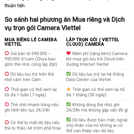
thuận tiện.
So sánh hai phương án Mua riêng và Dịch
vụ trọn gói Camera Viettel
MUA RIÊNG LẺ CAMERA
LẮP TRỌN GÓI ( VIETTEL
VIETTEL
CLOUD) CAMERA
Giá bán từ 690.000 –
Miễn phí (tặng kèm) Camera
990.000 đ/cam (Chưa bao
khi mua gói lưu trữ Cloud trên
gồm thẻ nhớ, công lắp đặt)
đường Internet Viettel
Dữ liệu lưu trữ trên thẻ
Dữ liệu lưu trữ tại hệ thống
nhớ cắm trên Cam
Data Center của Viettel
Thời gian có thể xem lại
Thời gian có thể xem lại tối
tối đa 1 tuần (7 ngày)
đa 1 tháng (30 ngày)
Thẻ nhớ nhanh hỏng nếu
Không dùng thẻ nhớ, ghi
ghi hình liên tục 24/24h
24/24h mà không gặp vấn đề gì
Dữ liệu được bảo mật, ngoài
Có thể bị mất dữ liệu nếu
chủ nhân của nó không ai có
thẻ bị tháo, kẻ trộm phá hoại
thể can thiệp vào dữ liệu