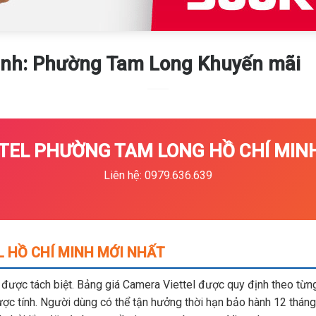
inh: Phường Tam Long Khuyến mãi
TEL PHƯỜNG TAM LONG HỒ CHÍ MINH 
Liên hệ: 0979.636.639
L HỒ CHÍ MINH MỚI NHẤT
m được tách biệt. Bảng giá Camera Viettel được quy định theo từng 
c tính. Người dùng có thể tận hưởng thời hạn bảo hành 12 tháng,