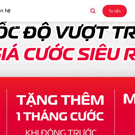
ên hệ
Tư vấn
m Long Khuyến mãi