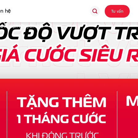
ên hệ
Tư vấn
ú Nhuận Khuyến mãi