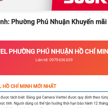
inh: Phường Phú Nhuận Khuyến mãi
EL PHƯỜNG PHÚ NHUẬN HỒ CHÍ MINH
Liên hệ: 0979.636.639
L HỒ CHÍ MINH MỚI NHẤT
m được tách biệt. Bảng giá Camera Viettel được quy định theo từng 
c tính. Người dùng có thể tận hưởng thời hạn bảo hành 12 tháng,