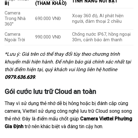
TÍNH NĂNG NỔI BẬT
BỊ
(THAM KHẢO)
Camera
Xoay 360 độ, AI phát hiện
Trong Nhà
690.000 VNĐ
người, đàm thoại 2 chiều
360°
Camera
Chống nước IP67, hồng ngoại
990.000 VNĐ
Ngoài Trời
30m, cảnh báo âm thanh
*Lưu ý: Giá trên có thể thay đổi tùy theo chương trình
khuyến mãi hiện hành. Để nhận báo giá chính xác nhất tại
thời điểm hiện tại, quý khách vui lòng liên hệ hotline
0979.636.639
.
Gói cước lưu trữ Cloud an toàn
Thay vì sử dụng thẻ nhớ dễ bị hỏng hoặc bị đánh cắp cùng
camera, Viettel sử dụng công nghệ lưu trữ Cloud song song
thẻ nhớ. Đây là điểm mấu chốt giúp
Camera Viettel Phường
Gia Định
trở nên khác biệt và đáng tin cậy hơn.