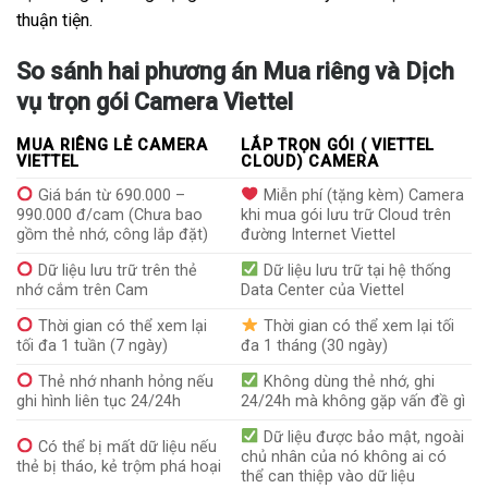
thuận tiện.
So sánh hai phương án Mua riêng và Dịch
vụ trọn gói Camera Viettel
MUA RIÊNG LẺ CAMERA
LẮP TRỌN GÓI ( VIETTEL
VIETTEL
CLOUD) CAMERA
Giá bán từ 690.000 –
Miễn phí (tặng kèm) Camera
990.000 đ/cam (Chưa bao
khi mua gói lưu trữ Cloud trên
gồm thẻ nhớ, công lắp đặt)
đường Internet Viettel
Dữ liệu lưu trữ trên thẻ
Dữ liệu lưu trữ tại hệ thống
nhớ cắm trên Cam
Data Center của Viettel
Thời gian có thể xem lại
Thời gian có thể xem lại tối
tối đa 1 tuần (7 ngày)
đa 1 tháng (30 ngày)
Thẻ nhớ nhanh hỏng nếu
Không dùng thẻ nhớ, ghi
ghi hình liên tục 24/24h
24/24h mà không gặp vấn đề gì
Dữ liệu được bảo mật, ngoài
Có thể bị mất dữ liệu nếu
chủ nhân của nó không ai có
thẻ bị tháo, kẻ trộm phá hoại
thể can thiệp vào dữ liệu