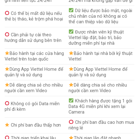
ghi hình liên tục 24/24h
24/24h mà không gặp vấn đề gì
Dữ liệu được bảo mật, ngoài
Có thể bị mất dữ liệu nếu
chủ nhân của nó không ai có
thẻ bị tháo, kẻ trộm phá hoại
thể can thiệp vào dữ liệu
Được nhân viên kỹ thuật
Cần phải tự cài theo
Viettel lắp đặt, bảo trì, bảo
hướng dẫn sử dụng bên trên
dưỡng miễn phí tại nhà
Bảo hành tại các cửa hàng
Bảo hành tại nhà bởi kỹ thuật
Viettel trên toàn quốc
Viettel
Dùng App Viettel Home để
Dùng App Viettel Home để
quản lý và sử dụng
quản lý và sử dụng
Dễ dàng chia sẻ cho nhiều
Dễ dàng chia sẻ cho nhiều
người cần xem Video
người cần xem Video
Khách hàng được tặng 1 gói
Không có gói Data miễn
Data 4G miễn phí khi xem lại
phí đi kèm
Camera
Chi phí ban đầu cao hơn mua
Chi phí ban đầu thấp hơn
riêng lẻ
Thời gian triển khai lâu,
Thời gian lắp đặt nhanh