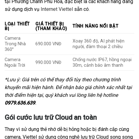
tại Phường Chánh Phú Hòa, đặc biệt là các khách hàng đang
sử dụng dịch vụ
Internet Viettel
sẵn có.
LOẠI THIẾT
GIÁ THIẾT BỊ
TÍNH NĂNG NỔI BẬT
BỊ
(THAM KHẢO)
Camera
Xoay 360 độ, AI phát hiện
Trong Nhà
690.000 VNĐ
người, đàm thoại 2 chiều
360°
Camera
Chống nước IP67, hồng ngoại
990.000 VNĐ
Ngoài Trời
30m, cảnh báo âm thanh
*Lưu ý: Giá trên có thể thay đổi tùy theo chương trình
khuyến mãi hiện hành. Để nhận báo giá chính xác nhất tại
thời điểm hiện tại, quý khách vui lòng liên hệ hotline
0979.636.639
.
Gói cước lưu trữ Cloud an toàn
Thay vì sử dụng thẻ nhớ dễ bị hỏng hoặc bị đánh cắp cùng
camera, Viettel sử dụng công nghệ lưu trữ Cloud song song