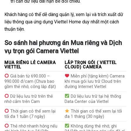
trí cần dữ liệu dài hạn để đối chiếu.
Khách hàng có thể dễ dàng quản lý, xem lại và trích xuất dữ
liệu thông qua ứng dụng Viettel Home duy nhất một cách
thuận tiện.
So sánh hai phương án Mua riêng và Dịch
vụ trọn gói Camera Viettel
MUA RIÊNG LẺ CAMERA
LẮP TRỌN GÓI ( VIETTEL
VIETTEL
CLOUD) CAMERA
Giá bán từ 690.000 –
Miễn phí (tặng kèm) Camera
990.000 đ/cam (Chưa bao
khi mua gói lưu trữ Cloud trên
gồm thẻ nhớ, công lắp đặt)
đường Internet Viettel
Dữ liệu lưu trữ trên thẻ
Dữ liệu lưu trữ tại hệ thống
nhớ cắm trên Cam
Data Center của Viettel
Thời gian có thể xem lại
Thời gian có thể xem lại tối
tối đa 1 tuần (7 ngày)
đa 1 tháng (30 ngày)
Thẻ nhớ nhanh hỏng nếu
Không dùng thẻ nhớ, ghi