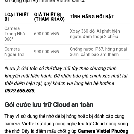
sử dụng dịch vụ
Internet Viettel
sẵn có.
LOẠI THIẾT
GIÁ THIẾT BỊ
TÍNH NĂNG NỔI BẬT
BỊ
(THAM KHẢO)
Camera
Xoay 360 độ, AI phát hiện
Trong Nhà
690.000 VNĐ
người, đàm thoại 2 chiều
360°
Camera
Chống nước IP67, hồng ngoại
990.000 VNĐ
Ngoài Trời
30m, cảnh báo âm thanh
*Lưu ý: Giá trên có thể thay đổi tùy theo chương trình
khuyến mãi hiện hành. Để nhận báo giá chính xác nhất tại
thời điểm hiện tại, quý khách vui lòng liên hệ hotline
0979.636.639
.
Gói cước lưu trữ Cloud an toàn
Thay vì sử dụng thẻ nhớ dễ bị hỏng hoặc bị đánh cắp cùng
camera, Viettel sử dụng công nghệ lưu trữ Cloud song song
thẻ nhớ. Đây là điểm mấu chốt giúp
Camera Viettel Phường