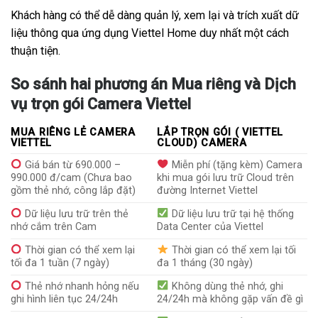
Khách hàng có thể dễ dàng quản lý, xem lại và trích xuất dữ
liệu thông qua ứng dụng Viettel Home duy nhất một cách
thuận tiện.
So sánh hai phương án Mua riêng và Dịch
vụ trọn gói Camera Viettel
MUA RIÊNG LẺ CAMERA
LẮP TRỌN GÓI ( VIETTEL
VIETTEL
CLOUD) CAMERA
Giá bán từ 690.000 –
Miễn phí (tặng kèm) Camera
990.000 đ/cam (Chưa bao
khi mua gói lưu trữ Cloud trên
gồm thẻ nhớ, công lắp đặt)
đường Internet Viettel
Dữ liệu lưu trữ trên thẻ
Dữ liệu lưu trữ tại hệ thống
nhớ cắm trên Cam
Data Center của Viettel
Thời gian có thể xem lại
Thời gian có thể xem lại tối
tối đa 1 tuần (7 ngày)
đa 1 tháng (30 ngày)
Thẻ nhớ nhanh hỏng nếu
Không dùng thẻ nhớ, ghi
ghi hình liên tục 24/24h
24/24h mà không gặp vấn đề gì