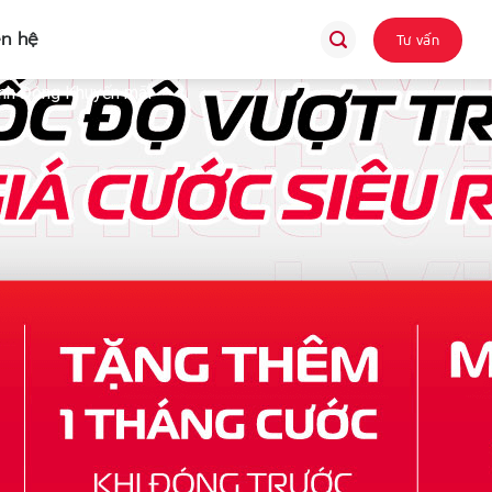
ên hệ
Tư vấn
nh Đông Khuyến mãi