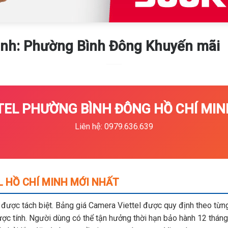
inh: Phường Bình Đông Khuyến mãi
EL PHƯỜNG BÌNH ĐÔNG HỒ CHÍ MINH
Liên hệ: 0979.636.639
L HỒ CHÍ MINH MỚI NHẤT
m được tách biệt. Bảng giá Camera Viettel được quy định theo từng 
c tính. Người dùng có thể tận hưởng thời hạn bảo hành 12 tháng,