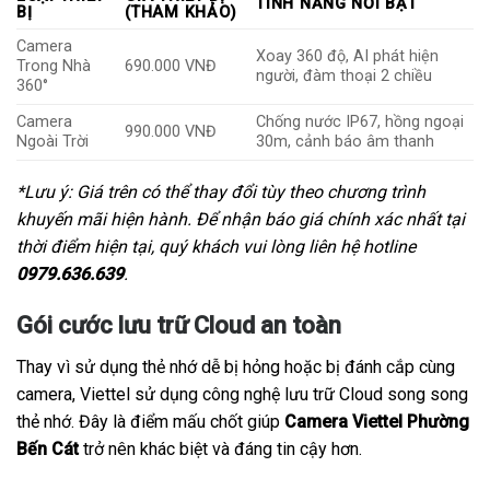
TÍNH NĂNG NỔI BẬT
BỊ
(THAM KHẢO)
Camera
Xoay 360 độ, AI phát hiện
Trong Nhà
690.000 VNĐ
người, đàm thoại 2 chiều
360°
Camera
Chống nước IP67, hồng ngoại
990.000 VNĐ
Ngoài Trời
30m, cảnh báo âm thanh
*Lưu ý: Giá trên có thể thay đổi tùy theo chương trình
khuyến mãi hiện hành. Để nhận báo giá chính xác nhất tại
thời điểm hiện tại, quý khách vui lòng liên hệ hotline
0979.636.639
.
Gói cước lưu trữ Cloud an toàn
Thay vì sử dụng thẻ nhớ dễ bị hỏng hoặc bị đánh cắp cùng
camera, Viettel sử dụng công nghệ lưu trữ Cloud song song
thẻ nhớ. Đây là điểm mấu chốt giúp
Camera Viettel Phường
Bến Cát
trở nên khác biệt và đáng tin cậy hơn.