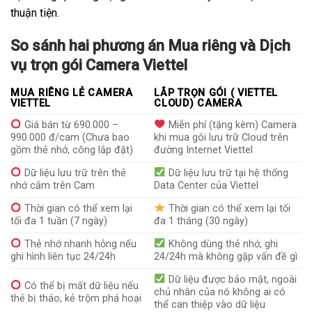
thuận tiện.
So sánh hai phương án Mua riêng và Dịch
vụ trọn gói Camera Viettel
MUA RIÊNG LẺ CAMERA
LẮP TRỌN GÓI ( VIETTEL
VIETTEL
CLOUD) CAMERA
Giá bán từ 690.000 –
Miễn phí (tặng kèm) Camera
990.000 đ/cam (Chưa bao
khi mua gói lưu trữ Cloud trên
gồm thẻ nhớ, công lắp đặt)
đường Internet Viettel
Dữ liệu lưu trữ trên thẻ
Dữ liệu lưu trữ tại hệ thống
nhớ cắm trên Cam
Data Center của Viettel
Thời gian có thể xem lại
Thời gian có thể xem lại tối
tối đa 1 tuần (7 ngày)
đa 1 tháng (30 ngày)
Thẻ nhớ nhanh hỏng nếu
Không dùng thẻ nhớ, ghi
ghi hình liên tục 24/24h
24/24h mà không gặp vấn đề gì
Dữ liệu được bảo mật, ngoài
Có thể bị mất dữ liệu nếu
chủ nhân của nó không ai có
thẻ bị tháo, kẻ trộm phá hoại
thể can thiệp vào dữ liệu