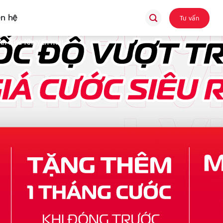
ên hệ
Tư vấn
n Phú Khuyến mãi