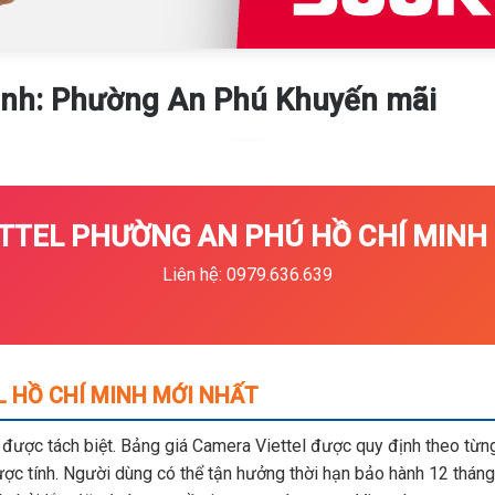
inh: Phường An Phú Khuyến mãi
TTEL PHƯỜNG AN PHÚ HỒ CHÍ MINH K
Liên hệ: 0979.636.639
L HỒ CHÍ MINH MỚI NHẤT
m được tách biệt. Bảng giá Camera Viettel được quy định theo từng 
c tính. Người dùng có thể tận hưởng thời hạn bảo hành 12 tháng,