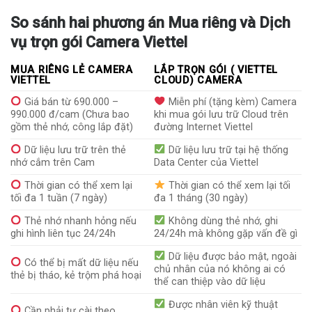
So sánh hai phương án Mua riêng và Dịch
vụ trọn gói Camera Viettel
MUA RIÊNG LẺ CAMERA
LẮP TRỌN GÓI ( VIETTEL
VIETTEL
CLOUD) CAMERA
Giá bán từ 690.000 –
Miễn phí (tặng kèm) Camera
990.000 đ/cam (Chưa bao
khi mua gói lưu trữ Cloud trên
gồm thẻ nhớ, công lắp đặt)
đường Internet Viettel
Dữ liệu lưu trữ trên thẻ
Dữ liệu lưu trữ tại hệ thống
nhớ cắm trên Cam
Data Center của Viettel
Thời gian có thể xem lại
Thời gian có thể xem lại tối
tối đa 1 tuần (7 ngày)
đa 1 tháng (30 ngày)
Thẻ nhớ nhanh hỏng nếu
Không dùng thẻ nhớ, ghi
ghi hình liên tục 24/24h
24/24h mà không gặp vấn đề gì
Dữ liệu được bảo mật, ngoài
Có thể bị mất dữ liệu nếu
chủ nhân của nó không ai có
thẻ bị tháo, kẻ trộm phá hoại
thể can thiệp vào dữ liệu
Được nhân viên kỹ thuật
Cần phải tự cài theo