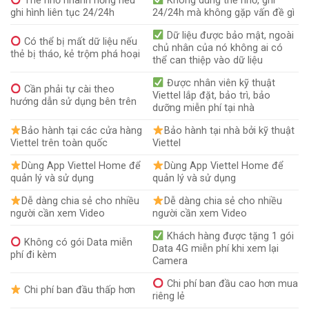
Thẻ nhớ nhanh hỏng nếu
Không dùng thẻ nhớ, ghi
ghi hình liên tục 24/24h
24/24h mà không gặp vấn đề gì
Dữ liệu được bảo mật, ngoài
Có thể bị mất dữ liệu nếu
chủ nhân của nó không ai có
thẻ bị tháo, kẻ trộm phá hoại
thể can thiệp vào dữ liệu
Được nhân viên kỹ thuật
Cần phải tự cài theo
Viettel lắp đặt, bảo trì, bảo
hướng dẫn sử dụng bên trên
dưỡng miễn phí tại nhà
Bảo hành tại các cửa hàng
Bảo hành tại nhà bởi kỹ thuật
Viettel trên toàn quốc
Viettel
Dùng App Viettel Home để
Dùng App Viettel Home để
quản lý và sử dụng
quản lý và sử dụng
Dễ dàng chia sẻ cho nhiều
Dễ dàng chia sẻ cho nhiều
người cần xem Video
người cần xem Video
Khách hàng được tặng 1 gói
Không có gói Data miễn
Data 4G miễn phí khi xem lại
phí đi kèm
Camera
Chi phí ban đầu cao hơn mua
Chi phí ban đầu thấp hơn
riêng lẻ