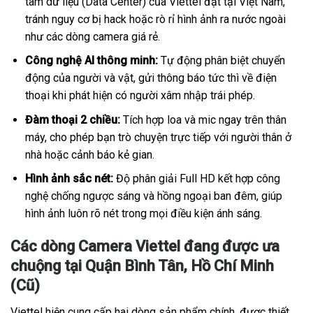
tâm dữ liệu (Data Center) của Viettel đặt tại Việt Nam,
tránh nguy cơ bị hack hoặc rò rỉ hình ảnh ra nước ngoài
như các dòng camera giá rẻ.
Công nghệ AI thông minh:
Tự động phân biệt chuyển
động của người và vật, gửi thông báo tức thì về điện
thoại khi phát hiện có người xâm nhập trái phép.
Đàm thoại 2 chiều:
Tích hợp loa và mic ngay trên thân
máy, cho phép bạn trò chuyện trực tiếp với người thân ở
nhà hoặc cảnh báo kẻ gian.
Hình ảnh sắc nét:
Độ phân giải Full HD kết hợp công
nghệ chống ngược sáng và hồng ngoại ban đêm, giúp
hình ảnh luôn rõ nét trong mọi điều kiện ánh sáng.
Các dòng Camera Viettel đang được ưa
chuộng tại Quận Bình Tân, Hồ Chí Minh
(Cũ)
Viettel hiện cung cấp hai dòng sản phẩm chính, được thiết