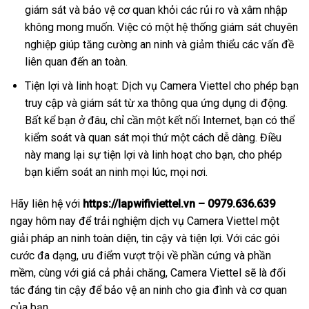
giám sát và bảo vệ cơ quan khỏi các rủi ro và xâm nhập
không mong muốn. Việc có một hệ thống giám sát chuyên
nghiệp giúp tăng cường an ninh và giảm thiểu các vấn đề
liên quan đến an toàn.
Tiện lợi và linh hoạt: Dịch vụ Camera Viettel cho phép bạn
truy cập và giám sát từ xa thông qua ứng dụng di động.
Bất kể bạn ở đâu, chỉ cần một kết nối Internet, bạn có thể
kiểm soát và quan sát mọi thứ một cách dễ dàng. Điều
này mang lại sự tiện lợi và linh hoạt cho bạn, cho phép
bạn kiểm soát an ninh mọi lúc, mọi nơi.
Hãy liên hệ với
https://lapwifiviettel.vn – 0979.636.639
ngay hôm nay để trải nghiệm dịch vụ Camera Viettel một
giải pháp an ninh toàn diện, tin cậy và tiện lợi. Với các gói
cước đa dạng, ưu điểm vượt trội về phần cứng và phần
mềm, cùng với giá cả phải chăng, Camera Viettel sẽ là đối
tác đáng tin cậy để bảo vệ an ninh cho gia đình và cơ quan
của bạn.