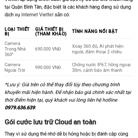
tại Quận Bình Tân, đặc biệt là các khách hàng đang sử dụng
dịch vụ
Internet Viettel
sẵn có.
LOẠI THIẾT
GIÁ THIẾT BỊ
TÍNH NĂNG NỔI BẬT
BỊ
(THAM KHẢO)
Camera
Xoay 360 độ, AI phát hiện
Trong Nhà
690.000 VNĐ
người, đàm thoại 2 chiều
360°
Camera
Chống nước IP67, hồng ngoại
990.000 VNĐ
Ngoài Trời
30m, cảnh báo âm thanh
*Lưu ý: Giá trên có thể thay đổi tùy theo chương trình
khuyến mãi hiện hành. Để nhận báo giá chính xác nhất tại
thời điểm hiện tại, quý khách vui lòng liên hệ hotline
0979.636.639
.
Gói cước lưu trữ Cloud an toàn
Thay vì sử dụng thẻ nhớ dễ bị hỏng hoặc bị đánh cắp cùng