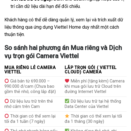
trí cần dữ liệu dài hạn để đối chiếu.
Khách hàng có thể dễ dàng quản lý, xem lại và trích xuất dữ
liệu thông qua ứng dụng Viettel Home duy nhất một cách
thuận tiện.
So sánh hai phương án Mua riêng và Dịch
vụ trọn gói Camera Viettel
MUA RIÊNG LẺ CAMERA
LẮP TRỌN GÓI ( VIETTEL
VIETTEL
CLOUD) CAMERA
Giá bán từ 690.000 –
Miễn phí (tặng kèm) Camera
990.000 đ/cam (Chưa bao
khi mua gói lưu trữ Cloud trên
gồm thẻ nhớ, công lắp đặt)
đường Internet Viettel
Dữ liệu lưu trữ trên thẻ
Dữ liệu lưu trữ tại hệ thống
nhớ cắm trên Cam
Data Center của Viettel
Thời gian có thể xem lại
Thời gian có thể xem lại tối
tối đa 1 tuần (7 ngày)
đa 1 tháng (30 ngày)