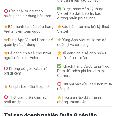
thể can thiệp vào dữ liệu
Được nhân viên kỹ thuật
Cần phải tự cài theo
Viettel lắp đặt, bảo trì, bảo
hướng dẫn sử dụng bên trên
dưỡng miễn phí tại nhà
Bảo hành tại các cửa hàng
Bảo hành tại nhà bởi kỹ thuật
Viettel trên toàn quốc
Viettel
Dùng App Viettel Home để
Dùng App Viettel Home để
quản lý và sử dụng
quản lý và sử dụng
Dễ dàng chia sẻ cho nhiều
Dễ dàng chia sẻ cho nhiều
người cần xem Video
người cần xem Video
Khách hàng được tặng 1 gói
Không có gói Data miễn
Data 4G miễn phí khi xem lại
phí đi kèm
Camera
Chi phí ban đầu cao hơn mua
Chi phí ban đầu thấp hơn
riêng lẻ
Thời gian triển khai lâu,
Thời gian lắp đặt nhanh
phải tự lắp
chóng, thuận tiện
Tại sao doanh nghiệp Quận 8 nên lắp