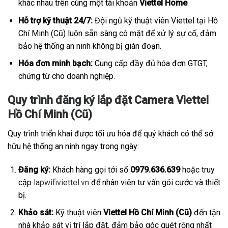
khác nhau trên cùng một tài khoản
Viettel Home
.
Hỗ trợ kỹ thuật 24/7:
Đội ngũ kỹ thuật viên Viettel tại Hồ
Chí Minh (Cũ) luôn sẵn sàng có mặt để xử lý sự cố, đảm
bảo hệ thống an ninh không bị gián đoạn.
Hóa đơn minh bạch:
Cung cấp đầy đủ hóa đơn GTGT,
chứng từ cho doanh nghiệp.
Quy trình đăng ký lắp đặt Camera Viettel
Hồ Chí Minh (Cũ)
Quy trình triển khai được tối ưu hóa để quý khách có thể sở
hữu hệ thống an ninh ngay trong ngày:
Đăng ký:
Khách hàng gọi tới số
0979.636.639
hoặc truy
cập
lapwifiviettel.vn
để nhân viên tư vấn gói cước và thiết
bị.
Khảo sát:
Kỹ thuật viên
Viettel Hồ Chí Minh (Cũ)
đến tận
nhà khảo sát vị trí lắp đặt, đảm bảo góc quét rộng nhất