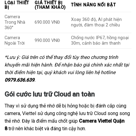
LOẠI THIẾT
GIÁ THIẾT BỊ
TÍNH NĂNG NỔI BẬT
BỊ
(THAM KHẢO)
Camera
Xoay 360 độ, AI phát hiện
Trong Nhà
690.000 VNĐ
người, đàm thoại 2 chiều
360°
Camera
Chống nước IP67, hồng ngoại
990.000 VNĐ
Ngoài Trời
30m, cảnh báo âm thanh
*Lưu ý: Giá trên có thể thay đổi tùy theo chương trình
khuyến mãi hiện hành. Để nhận báo giá chính xác nhất tại
thời điểm hiện tại, quý khách vui lòng liên hệ hotline
0979.636.639
.
Gói cước lưu trữ Cloud an toàn
Thay vì sử dụng thẻ nhớ dễ bị hỏng hoặc bị đánh cắp cùng
camera, Viettel sử dụng công nghệ lưu trữ Cloud song song
thẻ nhớ. Đây là điểm mấu chốt giúp
Camera Viettel Quận
8
trở nên khác biệt và đáng tin cậy hơn.