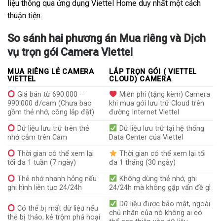
liệu thông qua ứng dụng Viettel Home duy nhất một cách
thuận tiện.
So sánh hai phương án Mua riêng và Dịch
vụ trọn gói Camera Viettel
MUA RIÊNG LẺ CAMERA
LẮP TRỌN GÓI ( VIETTEL
VIETTEL
CLOUD) CAMERA
Giá bán từ 690.000 –
Miễn phí (tặng kèm) Camera
990.000 đ/cam (Chưa bao
khi mua gói lưu trữ Cloud trên
gồm thẻ nhớ, công lắp đặt)
đường Internet Viettel
Dữ liệu lưu trữ trên thẻ
Dữ liệu lưu trữ tại hệ thống
nhớ cắm trên Cam
Data Center của Viettel
Thời gian có thể xem lại
Thời gian có thể xem lại tối
tối đa 1 tuần (7 ngày)
đa 1 tháng (30 ngày)
Thẻ nhớ nhanh hỏng nếu
Không dùng thẻ nhớ, ghi
ghi hình liên tục 24/24h
24/24h mà không gặp vấn đề gì
Dữ liệu được bảo mật, ngoài
Có thể bị mất dữ liệu nếu
chủ nhân của nó không ai có
thẻ bị tháo, kẻ trộm phá hoại